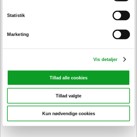
På lager | Levering: 1-2 hverdage
Sælges i pakker af 10 Stk.
Statistik
Privat
Erhverv & EAN
Spar 50%
Marketing
Vis detaljer
Tillad alle cookies
Tillad valgte
Kun nødvendige cookies
1373374
Overstregningstusch | Bic Brite liner grip | pink