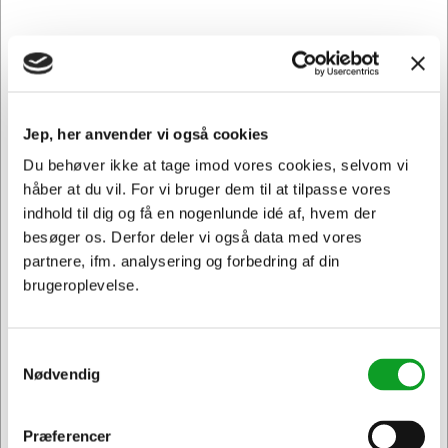
Jep, her anvender vi også cookies
Du behøver ikke at tage imod vores cookies, selvom vi
håber at du vil. For vi bruger dem til at tilpasse vores
indhold til dig og få en nogenlunde idé af, hvem der
besøger os. Derfor deler vi også data med vores
20105733
partnere, ifm. analysering og forbedring af din
Overstregningstusch | Stabilo | Navigator | grøn
brugeroplevelse.
Normalpris DKK 32,44
DKK 26,19
/ Stk.
Fra
Samtykkevalg
DKK 20,95 ekskl. moms
Nødvendig
Føj til kurv
Præferencer
Jeg ønsker at handle som