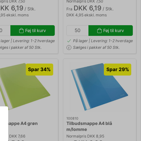
pris DKK 7,50
Normalpris DKK 7,50
KK 6,19
DKK 6,19
/ Stk.
/ Stk.
Fra
,95 ekskl. moms
DKK 4,95 ekskl. moms
Føj til kurv
Føj til kurv
 lager | Levering: 1-2 hverdage
På lager | Levering: 1-2 hverdage
lges i pakker af 50 Stk.
Sælges i pakker af 50 Stk.
Spar 34%
Spar 29%
100810
udsmappe A4 grøn
Tilbudsmappe A4 blå
mme
m/lomme
pris DKK 7,66
Normalpris DKK 8,95