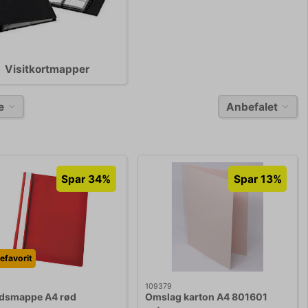
Visitkortmapper
e
Anbefalet
Spar 34%
Spar 13%
efavorit
109379
udsmappe A4 rød
Omslag karton A4 801601