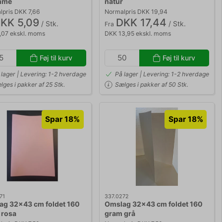
mme
natur
pris DKK 7,66
Normalpris DKK 19,94
KK 5,09
DKK 17,44
/ Stk.
/ Stk.
Fra
,07 ekskl. moms
DKK 13,95 ekskl. moms
Føj til kurv
Føj til kurv
 lager | Levering: 1-2 hverdage
På lager | Levering: 1-2 hverdage
lges i pakker af 25 Stk.
Sælges i pakker af 50 Stk.
Spar 18%
Spar 18%
71
337.0272
ag 32x43 cm foldet 160
Omslag 32x43 cm foldet 160
 rosa
gram grå