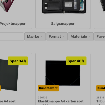
 Projektmapper
Salgsmapper
Mærke
Format
Materiale
Farv
Spar 34%
Spar 40%
Kundefavorit
Kund
396139
28316
e A4 sort
Elastikmappe A4 karton sort
Tilb