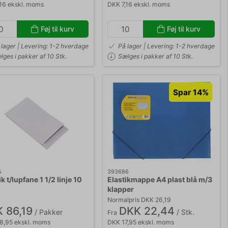
16 ekskl. moms
DKK 7,16 ekskl. moms
Føj til kurv
Føj til kurv
 lager | Levering: 1-2 hverdage
På lager | Levering: 1-2 hverdage
lges i pakker af 10 Stk.
Sælges i pakker af 10 Stk.
Spar 14%
5
393686
k t/lupfane 1 1/2 linje 10
Elastikmappe A4 plast blå m/3
klapper
Normalpris DKK 26,19
 86,19
DKK 22,44
/ Pakker
/ Stk.
Fra
8,95 ekskl. moms
DKK 17,95 ekskl. moms