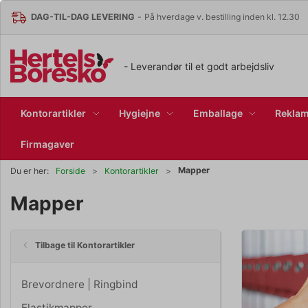
DAG-TIL-DAG LEVERING
-
På hverdage v. bestilling inden kl. 12.30
- Leverandør til et godt arbejdsliv
Kontorartikler
Hygiejne
Emballage
Reklam
Firmagaver
Mapper
Du er her:
Forside
Kontorartikler
Mapper
Tilbage til Kontorartikler
Brevordnere | Ringbind
Elastikmapper