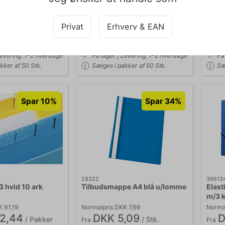
,19
DKK 6,19
D
/ Stk.
/ Stk.
Fra
Fra
l. moms
DKK 4,95 ekskl. moms
DKK 4
Privat
Erhverv & EAN
Føj til kurv
Føj til kurv
Levering: 1-2 hverdage
På lager | Levering: 1-2 hverdage
På
kker af 50 Stk.
Sælges i pakker af 50 Stk.
Sæ
Spar 10%
Spar 34%
28322
39613
3 hvid 10 ark
Tilbudsmappe A4 blå u/lomme
Elast
m/3 k
K 91,19
Normalpris DKK 7,66
Norma
2,44
DKK 5,09
D
/ Pakker
/ Stk.
Fra
Fra