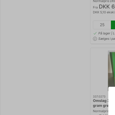
Normalpris DK
DKK 6
Fra
DKK 5,10 eksk
På lager | 
Sælges i pa
337.0273
Omslag 32x4
gram grøn
Normalpris DK