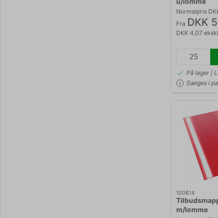
u/lomme
Normalpris DK
DKK 5
Fra
DKK 4,07 eksk
På lager | 
Sælges i pa
100814
Tilbudsmapp
m/lomme