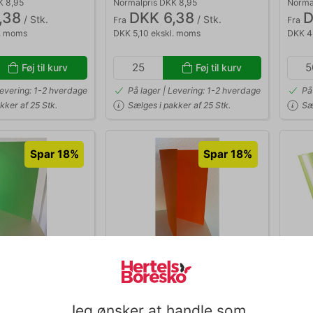
K 8,95
Normalpris DKK 8,95
Normal
,38
DKK 6,38
D
/ Stk.
/ Stk.
Fra
Fra
l. moms
DKK 5,10 ekskl. moms
DKK 4
Føj til kurv
Føj til kurv
Levering: 1-2 hverdage
På lager | Levering: 1-2 hverdage
På
kker af 25 Stk.
Sælges i pakker af 25 Stk.
Sæ
Spar 18%
Spar 18%
337.0276
28317
3 cm foldet 160
Omslag 32x43 cm foldet 160
Tilb
gram orange
u/lo
K 7,50
Normalpris DKK 7,50
Normal
Jeg ønsker at handle som