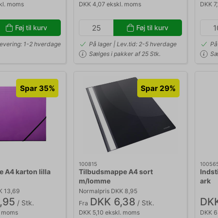
kl. moms
DKK 4,07 ekskl. moms
DKK 7,
Føj til kurv
Føj til kurv
Levering: 1-2 hverdage
På lager | Lev.tid: 2-5 hverdage
På
Sælges i pakker af 25 Stk.
Sæ
Spar 35%
Spar 29%
100815
10056
 A4 karton lilla
Tilbudsmappe A4 sort
Indsti
m/lomme
ark
K 13,69
Normalpris DKK 8,95
,95
DKK 6,38
DKK
/ Stk.
/ Stk.
Fra
l. moms
DKK 5,10 ekskl. moms
DKK 6