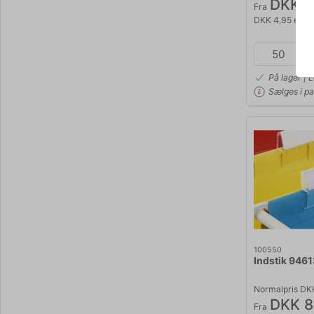
DKK 6
Fra
DKK 4,95 eksk
På lager | 
Sælges i pa
100550
Indstik 9461
Normalpris DK
DKK 8
Fra