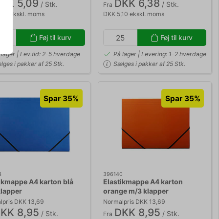
KK 5,09
DKK 6,38
/ Stk.
/ Stk.
Fra
,07 ekskl. moms
DKK 5,10 ekskl. moms
Føj til kurv
Føj til kurv
 lager | Lev.tid: 2-5 hverdage
På lager | Levering: 1-2 hverdage
lges i pakker af 25 Stk.
Sælges i pakker af 25 Stk.
Spar 35%
Spar 35%
4
396140
ikmappe A4 karton blå
Elastikmappe A4 karton
lapper
orange m/3 klapper
lpris DKK 13,69
Normalpris DKK 13,69
KK 8,95
DKK 8,95
/ Stk.
/ Stk.
Fra