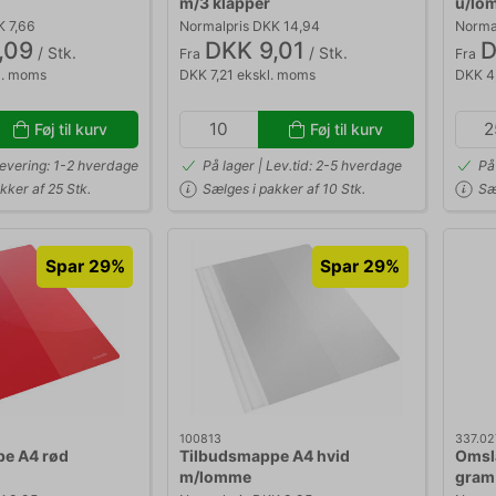
m/3 klapper
u/lo
K 7,66
Normalpris DKK 14,94
Normal
,09
DKK 9,01
D
/ Stk.
/ Stk.
Fra
Fra
l. moms
DKK 7,21 ekskl. moms
DKK 4
Føj til kurv
Føj til kurv
Levering: 1-2 hverdage
På lager | Lev.tid: 2-5 hverdage
På
kker af 25 Stk.
Sælges i pakker af 10 Stk.
Sæ
Spar 29%
Spar 29%
100813
337.02
e A4 rød
Tilbudsmappe A4 hvid
Omsl
m/lomme
gram