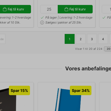
Føj til kurv
Føj til kurv
Levering: 1-2 hverdage
På lager | Levering: 1-2 hverdage
På
kker af 10 Stk.
Sælges i pakker af 25 Stk.
ide
1
2
3
4
Viser 1 til 20 af 224
20
Vores anbefalinger
Spar 15%
Spar 34%