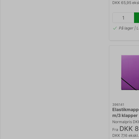
DKK 65,95 eks
På lager | 
396141
Elastikmappe
m/3 klapper
Normalpris DK
DKK 8
Fra
DKK 7,16 eksk