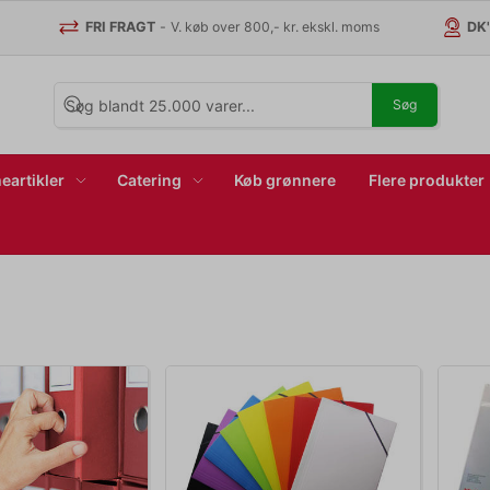
FRI FRAGT
-
V. køb over 800,- kr. ekskl. moms
DK
Søg
eartikler
Catering
Køb grønnere
Flere produkter