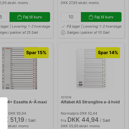
0,95 ekskl. moms
DKK 27,95 ekskl. moms
Føj til kurv
Føj til kurv
 lager | Levering: 1-2 hverdage
På lager | Levering: 1-2 hverdage
lges i pakker af 25 Sæt
Sælges i pakker af 10 Sæt
Spar 15%
Spar 14%
2
107019
et A4+ Esselte A-Å maxi
Alfabet A5 Strongline a-å hvid
lpris DKK 59,94
Normalpris DKK 52,44
KK 51,19
DKK 44,94
/ Sæt
/ Sæt
Fra
0,95 ekskl. moms
DKK 35,95 ekskl. moms