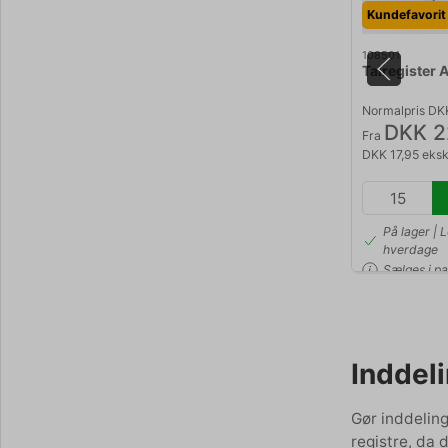
Kundefavorit
108501
Talregister 
Normalpris DK
DKK 2
Fra
DKK 17,95 eks
På lager | 
hverdage
Sælges i pa
Inddel
Gør inddelin
registre, da 