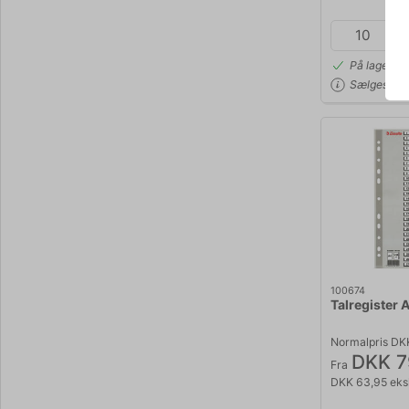
På lager | 
Sælges i p
100674
Talregister 
Normalpris DK
DKK 7
Fra
DKK 63,95 eks