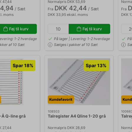
K 47,44
Normalpris DKK 53,69
Norma
4,94
DKK 42,44
D
/ Sæt
/ Sæt
Fra
Fra
kl. moms
DKK 33,95 ekskl. moms
DKK 1
Føj til kurv
Føj til kurv
Levering: 1-2 hverdage
På lager | Levering: 1-2 hverdage
På
akker af 10 Sæt
Sælges i pakker af 10 Sæt
Sæ
Spar 18%
Spar 13%
Kundefavorit
Kund
108503
10066
-Å Q-line grå
Talregister A4 Qline 1-20 grå
Talre
K 27,44
Normalpris DKK 28,69
Normal