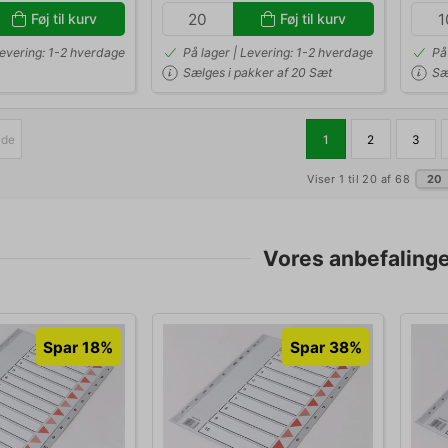
Føj til kurv
Føj til kurv
Levering: 1-2 hverdage
På lager | Levering: 1-2 hverdage
På
Sælges i pakker af 20 Sæt
Sæ
ide
1
2
3
Viser 1 til 20 af 68
20
Vores anbefalinger
Spar 18%
Spar 38%