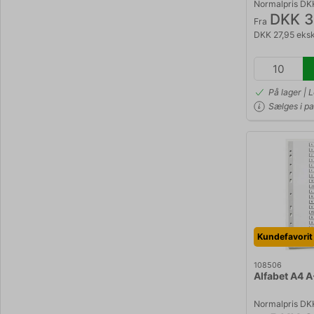
Normalpris DK
DKK 3
Fra
DKK 27,95 eks
På lager | 
Sælges i p
Kundefavorit
108506
Alfabet A4 A
Normalpris DK