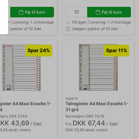
Føj til kurv
Føj til kurv
 lager | Levering: 1-2 hverdage
På lager | Levering: 1-2 hverdage
lges i pakker af 10 Sæt
Sælges i pakker af 10 Sæt
Spar 24%
Spar 11%
8
100679
gister A4 Maxi Esselte 1-
Talregister A4 Maxi Esselte 1-
å
31 grå
pris DKK 57,44
Normalpris DKK 76,19
KK 43,69
DKK 67,44
/ Sæt
/ Sæt
Fra
4,95 ekskl. moms
DKK 53,95 ekskl. moms