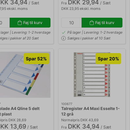
KK 34,94
DKK 29,94
/ Sæt
/ Sæt
Fra
7,95 ekskl. moms
DKK 23,95 ekskl. moms
Føj til kurv
Føj til kurv
 lager | Levering: 1-2 hverdage
På lager | Levering: 1-2 hverdage
lges i pakker af 20 Sæt
Sælges i pakker af 10 Sæt
Spar 52%
Spar 20%
7
100677
lade A4 Qline 5 delt
Talregister A4 Maxi Esselte 1-
t plast
12 grå
lpris DKK 28,69
Normalpris DKK 43,69
KK 13,69
DKK 34,94
/ Sæt
/ Sæt
Fra