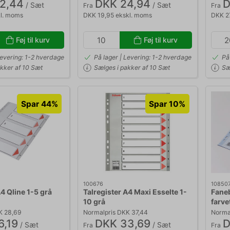
2,44
DKK 24,94
D
/ Sæt
/ Sæt
Fra
Fra
kl. moms
DKK 19,95 ekskl. moms
DKK 2
Føj til kurv
Føj til kurv
Levering: 1-2 hverdage
På lager | Levering: 1-2 hverdage
På
akker af 10 Sæt
Sælges i pakker af 10 Sæt
Sæ
Spar 44%
Spar 10%
100676
10850
A4 Qline 1-5 grå
Talregister A4 Maxi Esselte 1-
Faneb
10 grå
farve
K 28,69
Normalpris DKK 37,44
Norma
6,19
DKK 33,69
D
/ Sæt
/ Sæt
Fra
Fra