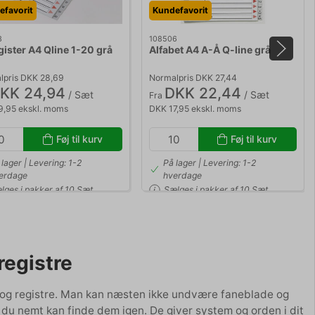
efavorit
Kundefavorit
3
108506
gister A4 Qline 1-20 grå
Alfabet A4 A-Å Q-line grå
lpris DKK 28,69
Normalpris DKK 27,44
KK 24,94
DKK 22,44
/ Sæt
/ Sæt
Fra
9,95 ekskl. moms
DKK 17,95 ekskl. moms
Føj til kurv
Føj til kurv
 lager | Levering: 1-2
På lager | Levering: 1-2
erdage
hverdage
lges i pakker af 10 Sæt
Sælges i pakker af 10 Sæt
registre
e og registre. Man kan næsten ikke undvære faneblade og
så du nemt kan finde dem igen. De giver system og orden i dit