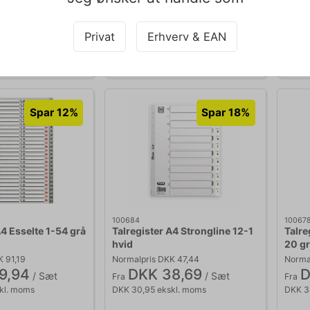
Føj til kurv
Føj til kurv
Privat
Erhverv & EAN
Levering: 1-2 hverdage
På lager | Levering: 1-2 hverdage
På
akker af 10 Sæt
Sælges i pakker af 10 Sæt
Sæ
Spar 12%
Spar 18%
100684
10067
A4 Esselte 1-54 grå
Talregister A4 Strongline 12-1
Talre
hvid
20 gr
K 91,19
Normalpris DKK 47,44
Normal
9,94
DKK 38,69
D
/ Sæt
/ Sæt
Fra
Fra
kl. moms
DKK 30,95 ekskl. moms
DKK 3