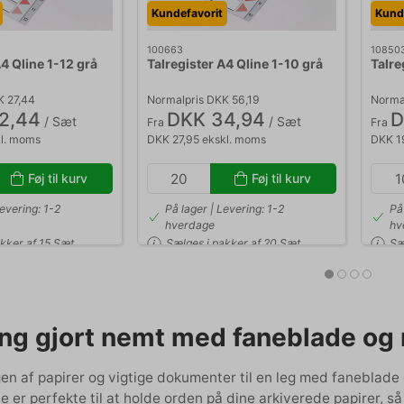
Kundefavorit
Kund
100663
10850
A4 Qline 1-12 grå
Talregister A4 Qline 1-10 grå
Talre
K 27,44
Normalpris DKK 56,19
Norma
2,44
DKK 34,94
D
/ Sæt
/ Sæt
Fra
Fra
kl. moms
DKK 27,95 ekskl. moms
DKK 1
Føj til kurv
Føj til kurv
Levering: 1-2
På lager | Levering: 1-2
På
hverdage
hv
kker af 15 Sæt
Sælges i pakker af 20 Sæt
Sæ
ing gjort nemt med faneblade og 
gen af papirer og vigtige dokumenter til en leg med faneblad
de er perfekte til at holde orden på dine arkiverede papirer, 