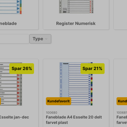
neblade
Register Numerisk
Type
Spar 26%
Spar 21%
Kundefavorit
Kund
100680
10068
Esselte jan-dec
Faneblade A4 Esselte 20 delt
Faneb
farvet plast
farve