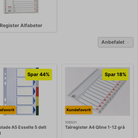
Register Alfabeter
Anbefalet
Spar 44%
Spar 18%
efavorit
Kundefavorit
1
108501
lade A5 Esselte 5 delt
Talregister A4 Qline 1-12 grå
t