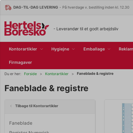
DAG-TIL-DAG LEVERING
-
På hverdage v. bestilling inden kl. 12.30
- Leverandør til et godt arbejdsliv
Kontorartikler
Hygiejne
Emballage
Reklam
Firmagaver
Faneblade & registre
Du er her:
Forside
Kontorartikler
Faneblade & registre
Tilbage til Kontorartikler
Faneblade
Register Numerisk