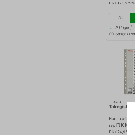
DKK 12,95 eks
På lager | 
Sælges i p
100673
Talregister 
Normalpris DK
DKK 3
Fra
DKK 24,95 eks