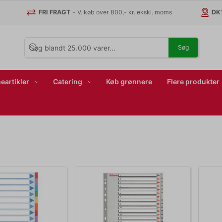
FRI FRAGT
-
V. køb over 800,- kr. ekskl. moms
DK
Søg
eartikler
Catering
Køb grønnere
Flere produkter