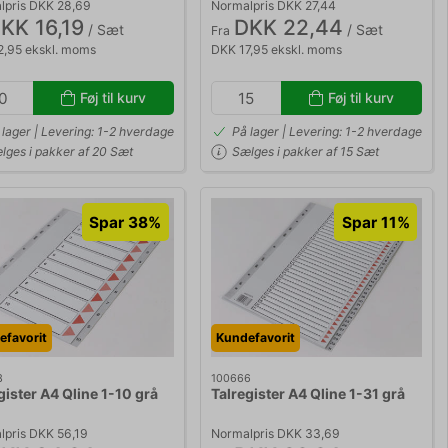
lpris DKK 28,69
Normalpris DKK 27,44
KK 16,19
DKK 22,44
/ Sæt
/ Sæt
Fra
2,95 ekskl. moms
DKK 17,95 ekskl. moms
Føj til kurv
Føj til kurv
 lager | Levering: 1-2 hverdage
På lager | Levering: 1-2 hverdage
lges i pakker af 20 Sæt
Sælges i pakker af 15 Sæt
Spar 38%
Spar 11%
efavorit
Kundefavorit
3
100666
gister A4 Qline 1-10 grå
Talregister A4 Qline 1-31 grå
pris DKK 56,19
Normalpris DKK 33,69