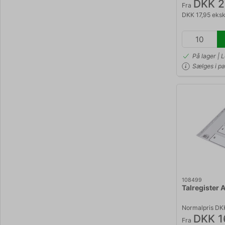
DKK 2
Fra
DKK 17,95 eks
På lager | 
Sælges i p
108499
Talregister 
Normalpris DK
DKK 1
Fra