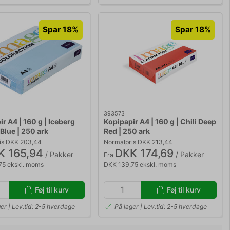
Spar 18%
Spar 18%
393573
r A4 | 160 g | Iceberg
Kopipapir A4 | 160 g | Chili Deep
 Blue | 250 ark
Red | 250 ark
is DKK 203,44
Normalpris DKK 213,44
K 165,94
DKK 174,69
/ Pakker
/ Pakker
Fra
75 ekskl. moms
DKK 139,75 ekskl. moms
Føj til kurv
Føj til kurv
er | Lev.tid: 2-5 hverdage
På lager | Lev.tid: 2-5 hverdage