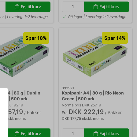
Føj til kurv
Føj til kurv
ger | Levering: 1-2 hverdage
På lager | Levering: 1-2 hverdage
Spar 18%
Spar 14%
393521
r A4 | 80 g | Dublin
Kopipapir A4 | 80 g | Rio Neon
een | 500 ark
Green | 500 ark
is DKK 192,19
Normalpris DKK 257,19
 157,19
DKK 222,19
/ Pakker
/ Pakker
Fra
75 ekskl. moms
DKK 177,75 ekskl. moms
Føj til kurv
Føj til kurv