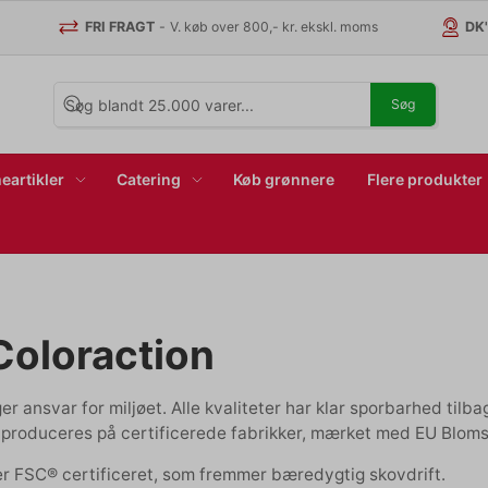
FRI FRAGT
-
V. køb over 800,- kr. ekskl. moms
DK
Søg
eartikler
Catering
Køb grønnere
Flere produkter
Coloraction
r ansvar for miljøet. Alle kvaliteter har klar sporbarhed tilbag
 produceres på certificerede fabrikker, mærket med EU Bloms
er FSC® certificeret, som fremmer bæredygtig skovdrift.