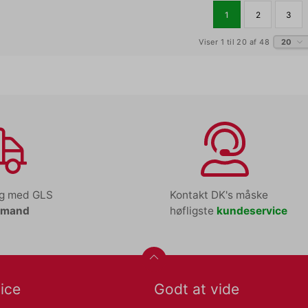
1
2
3
Viser 1 til 20 af 48
20
ng med GLS
Kontakt DK's måske
tmand
høfligste
kundeservice
ice
Godt at vide