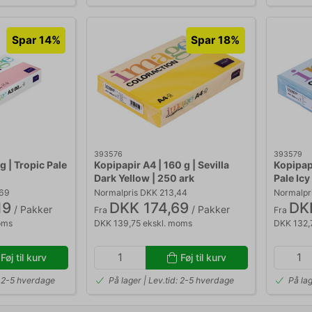
Spar 14%
Spar 18%
393576
393579
g | Tropic Pale
Kopipapir A4 | 160 g | Sevilla
Kopipapi
Dark Yellow | 250 ark
Pale Icy
,69
Normalpris DKK 213,44
Normalpr
19
DKK 174,69
DK
/ Pakker
/ Pakker
Fra
Fra
oms
DKK 139,75 ekskl. moms
DKK 132,
Føj til kurv
Føj til kurv
d: 2-5 hverdage
På lager | Lev.tid: 2-5 hverdage
På lag