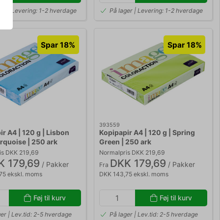
ger | Levering: 1-2 hverdage
På lager | Levering: 1-2 hverdage
Spar 18%
Spar 18%
393559
r A4 | 120 g | Lisbon
Kopipapir A4 | 120 g | Spring
rquoise | 250 ark
Green | 250 ark
is DKK 219,69
Normalpris DKK 219,69
K 179,69
DKK 179,69
/ Pakker
/ Pakker
Fra
75 ekskl. moms
DKK 143,75 ekskl. moms
Føj til kurv
Føj til kurv
er | Lev.tid: 2-5 hverdage
På lager | Lev.tid: 2-5 hverdage