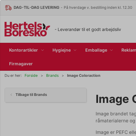
DAG-TIL-DAG LEVERING
-
På hverdage v. bestilling inden kl. 12.30
- Leverandør til et godt arbejdsliv
Kontorartikler
Hygiejne
Emballage
Reklam
Firmagaver
Image Coloraction
Du er her:
Forside
Brands
Image 
Tilbage til Brands
Image brandet tage
råmaterialerne og
Image er PEFC ell