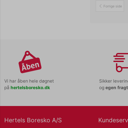
Forrige side
Vi har åben hele døgnet
Sikker leveri
på
hertelsboresko.dk
og
egen frag
Hertels Boresko A/S
Kundeserv