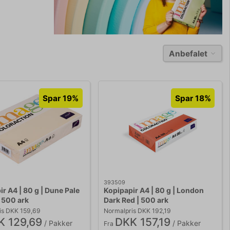
Anbefalet
Spar 19%
Spar 18%
393509
r A4 | 80 g | Dune Pale
Kopipapir A4 | 80 g | London
 500 ark
Dark Red | 500 ark
is DKK 159,69
Normalpris DKK 192,19
K 129,69
DKK 157,19
/ Pakker
/ Pakker
Fra