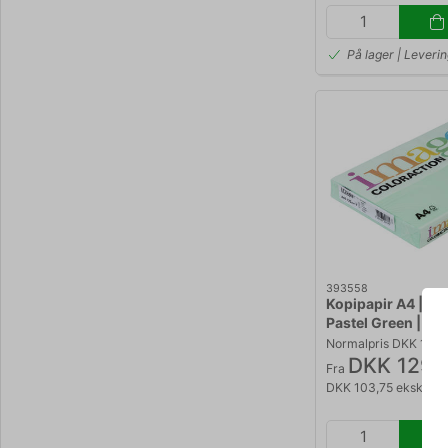
På lager | Leveri
393558
Kopipapir A4 | 120
Pastel Green | 25
Normalpris DKK 159,
DKK 129,
Fra
DKK 103,75 ekskl. m