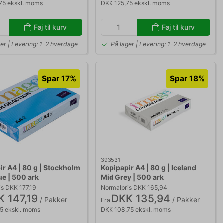
75 ekskl. moms
DKK 125,75 ekskl. moms
Føj til kurv
Føj til kurv
ger | Levering: 1-2 hverdage
På lager | Levering: 1-2 hverdage
Spar 17%
Spar 18%
393531
ir A4 | 80 g | Stockholm
Kopipapir A4 | 80 g | Iceland
ue | 500 ark
Mid Grey | 500 ark
s DKK 177,19
Normalpris DKK 165,94
 147,19
DKK 135,94
/ Pakker
/ Pakker
Fra
75 ekskl. moms
DKK 108,75 ekskl. moms