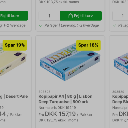
oms
DKK 103,75 ekskl. moms
DKK 103,
Føj til kurv
Føj til kurv
ng: 1-2 hverdage
På lager | Levering: 1-2 hverdage
På la
Spar 19%
Spar 18%
393528
393529
g | Desert Pale
Kopipapir A4 | 80 g | Lisbon
Kopipap
Deep Turquoise | 500 ark
Deep Bl
,69
Normalpris DKK 192,19
Normalpri
44
DKK 157,19
DKK
/ Pakker
/ Pakker
Fra
Fra
oms
DKK 125,75 ekskl. moms
DKK 117,