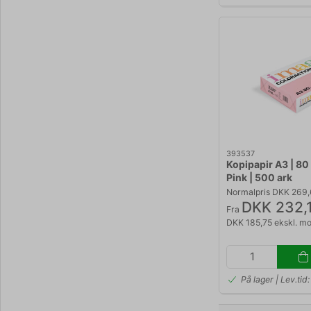
393537
Kopipapir A3 | 80 
Pink | 500 ark
Normalpris DKK 269
DKK 232,
Fra
DKK 185,75 ekskl. m
På lager | Lev.ti