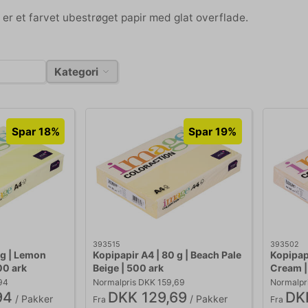
er et farvet ubestrøget papir med glat overflade.
Kategori
Spar 18%
Spar 19%
393515
393502
 g | Lemon
Kopipapir A4 | 80 g | Beach Pale
Kopipapi
00 ark
Beige | 500 ark
Cream |
94
Normalpris DKK 159,69
Normalpr
94
DKK 129,69
DK
/ Pakker
/ Pakker
Fra
Fra