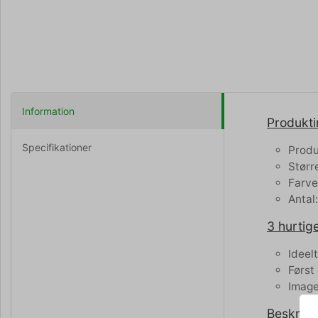
Information
Produkti
Specifikationer
Produ
Størr
Farve
Antal
3 hurtige
Ideel
Først
Image
Beskrive