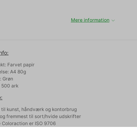
Mere information
nfo:
kt: Farvet papir
else: A4 80g
: Grøn
: 500 ark
:
t til kunst, håndværk og kontorbrug
 og fremmest til sort/hvide udskrifter
 Coloraction er ISO 9706
lse: