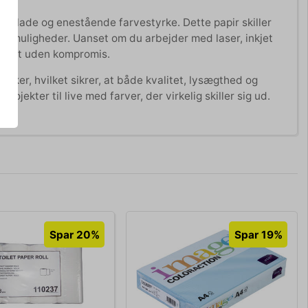
verflade og enestående farvestyrke. Dette papir skiller
ive muligheder. Uanset om du arbejder med laser, inkjet
valitet uden kompromis.
kker, hvilket sikrer, at både kvalitet, lysægthed og
ojekter til live med farver, der virkelig skiller sig ud.
Spar 20%
Spar 19%