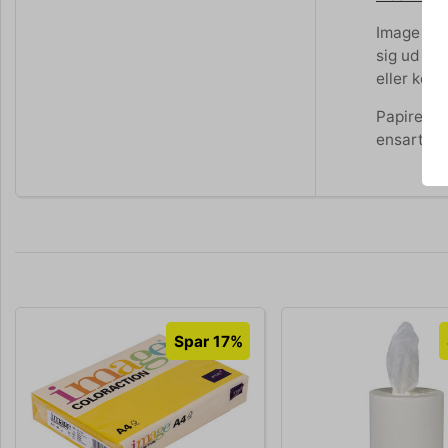
Image Col
sig ud fr
eller kopi
Papiret e
ensartethe
Spar 17%