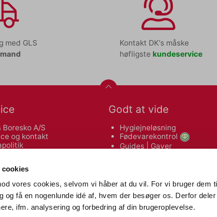
ng med GLS
Kontakt DK's måske
tmand
høfligste
kundeservice
ice
Godt at vide
 Boresko A/S
Hygiejneløsning
ce og kontakt
Fødevarekontrol
politik
Guides
|
Gaver
leveringsbetingelser
Makulatorguide
 af varer
Tonerguide
 cookies
od vores cookies, selvom vi håber at du vil. For vi bruger dem ti
Nyttige links
dig og få en nogenlunde idé af, hvem der besøger os. Derfor deler 
re, ifm. analysering og forbedring af din brugeroplevelse.
in
Affaldssortering