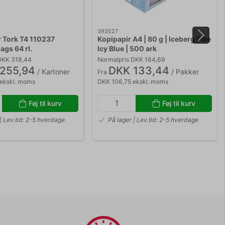
393527
r Tork T4 110237
Kopipapir A4 | 80 g | Iceberg Pale
ags 64 rl.
Icy Blue | 500 ark
DKK 318,44
Normalpris DKK 164,69
255,94
DKK 133,44
/ Kartoner
/ Pakker
Fra
ekskl. moms
DKK 106,75 ekskl. moms
Føj til kurv
Føj til kurv
| Lev.tid: 2-5 hverdage
På lager | Lev.tid: 2-5 hverdage