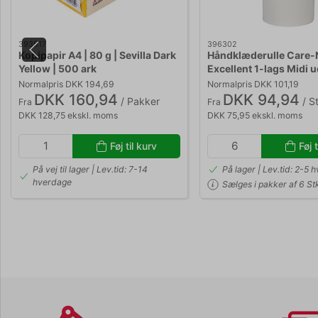
393517
396302
Kopipapir A4 | 80 g | Sevilla Dark
Håndklæderulle Care-
Yellow | 500 ark
Excellent 1-lags Midi 
Normalpris DKK 194,69
Normalpris DKK 101,19
DKK 160,94
DKK 94,94
/ Pakker
/ St
Fra
Fra
DKK 128,75 ekskl. moms
DKK 75,95 ekskl. moms
Føj til kurv
Føj t
På vej til lager | Lev.tid: 7-14
På lager | Lev.tid: 2-5 
hverdage
Sælges i pakker af 6 St