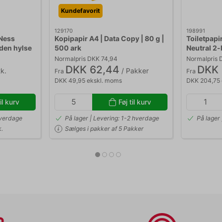
Kundefavorit
129170
198991
Ness
Kopipapir A4 | Data Copy | 80 g |
Toiletpapi
uden hylse
500 ark
Neutral 2-l
Normalpris DKK 74,94
Normalpris 
DKK 62,44
DKK 
k.
/ Pakker
Fra
Fra
DKK 49,95 ekskl. moms
DKK 204,75 
il kurv
Føj til kurv
hverdage
På lager | Levering: 1-2 hverdage
På lager 
k.
Sælges i pakker af 5 Pakker