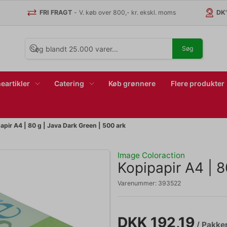
FRI FRAGT
-
V. køb over 800,- kr. ekskl. moms
DK
Søg
eartikler
Catering
Køb grønnere
Flere produkter
apir A4 | 80 g | Java Dark Green | 500 ark
Image Coloraction
Kopipapir A4 | 8
Varenummer:
393522
DKK 192,19
/ Pakke