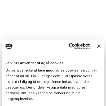
Coloraction for at bringe dine kreative projekter til live med
farver, der virkelig skiller sig ud.
Andre købte også
Spar 24%
Jep, her anvender vi også cookies
Du behøver ikke at tage imod vores cookies, selvom vi
TILBUD
håber at du vil. For vi bruger dem til at tilpasse vores
108699
102653
indhold til dig og få en nogenlunde idé af, hvem der
Kopipapir A4 | Image
Tape magic 810 19 mm x
Volume | 80 g | 500 ark
33 meter
besøger os. Derfor deler vi også data med vores
partnere, ifm. analysering og forbedring af din
Normalpris DKK 63,69
DKK 48,69
DKK 38,69
brugeroplevelse.
/
/ Rulle
Fra
DKK 30,95 ekskl. moms
Pakker