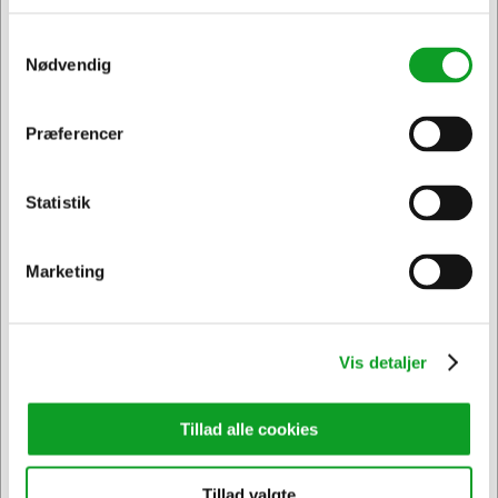
DKK 38,95 ekskl. moms
Føj til kurv
Føj til kurv
Samtykkevalg
Nødvendig
På lager | Levering: 1-2
På lager | Levering: 1-2
hverdage
hverdage
Sælges i pakker af 5 Pakker
Præferencer
Jeg ønsker at handle som
Statistik
Privat
Erhverv & EAN
Marketing
Vis detaljer
Tillad alle cookies
Vi har åben hele døgnet
på
hertelsboresko.dk
Tillad valgte