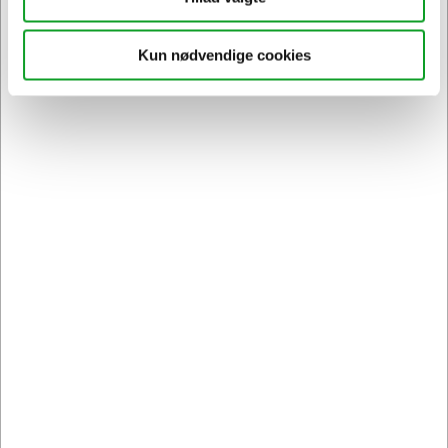
Kun nødvendige cookies
Sikker levering med GLS
og
egen fragtmand
Kontakt DK's måske
høfligste
kundeservice