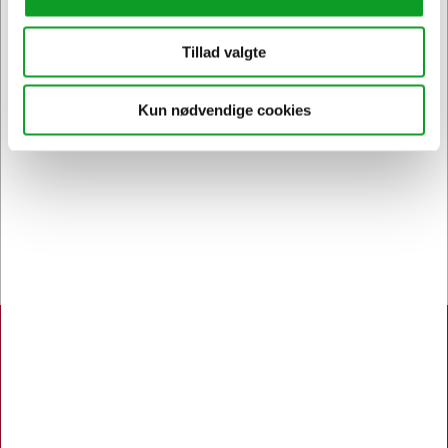
Kontakt DK's måske
høfligste
kundeservice
Tillad valgte
Kun nødvendige cookies
Bestil inden 12.30 og få dine
varer
allerede i morgen
Hertels Boresko A/S
Åbningstider:
Man. - Tors. 8.00 - 16.00
Fredag 8.00 - 15.00
Kuhlaus Vej 80, Næstved