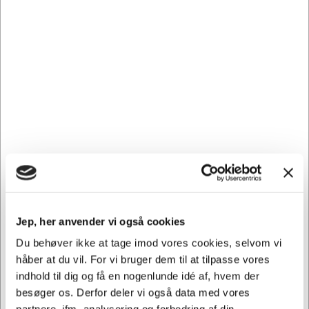
Pure-safe værdiskab,
nøgle og elektronisk lås.
180 x 280 x 200 mm, 7,1
kg.
DKK 1.776,25
/
Stk.
DKK 1.421,00 ekskl. moms
Føj til kurv
På lager | Levering: 1-2
hverdage
Jep, her anvender vi også cookies
Du behøver ikke at tage imod vores cookies, selvom vi
håber at du vil. For vi bruger dem til at tilpasse vores
indhold til dig og få en nogenlunde idé af, hvem der
besøger os. Derfor deler vi også data med vores