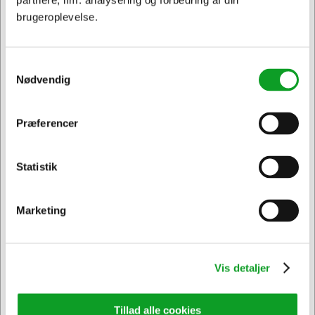
partnere, ifm. analysering og forbedring af din
brugeroplevelse.
Vi har åben hele døgnet
på
hertelsboresko.dk
Samtykkevalg
Nødvendig
Præferencer
Jeg ønsker at handle som
Statistik
Privat
Erhverv & EAN
Sikker levering med GLS
og
egen fragtmand
Marketing
Vis detaljer
Tillad alle cookies