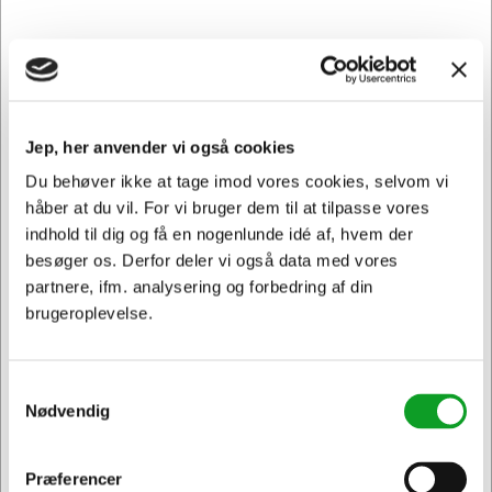
DKK 2.885,00
/ Stk.
DKK 2.308,00 ekskl. moms
Føj til kurv
Jep, her anvender vi også cookies
På vej til lager | Lev.tid: 5-10 hverdage
Du behøver ikke at tage imod vores cookies, selvom vi
håber at du vil. For vi bruger dem til at tilpasse vores
indhold til dig og få en nogenlunde idé af, hvem der
besøger os. Derfor deler vi også data med vores
partnere, ifm. analysering og forbedring af din
brugeroplevelse.
Samtykkevalg
Nødvendig
Præferencer
Jeg ønsker at handle som