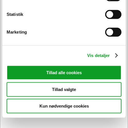
Statistik
Privat
Erhverv & EAN
107966
Mobiltelefon/smårumsskab 20 rum
Marketing
DKK 8.910,00
/ Stk.
DKK 7.128,00 ekskl. moms
Vis detaljer
Føj til kurv
Tillad alle cookies
På vej til lager | Lev.tid: 5-10 hverdage
Tillad valgte
Kun nødvendige cookies