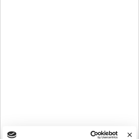
46484107
Oki Tromle C532/MC573 Cyan, 30000 sider
Normalpris DKK 703,24
DKK 654,70
/ Stk.
Fra
DKK 523,76 ekskl. moms
Føj til kurv
På lager | Lev.tid: 2-5 hverdage
Spar 7%