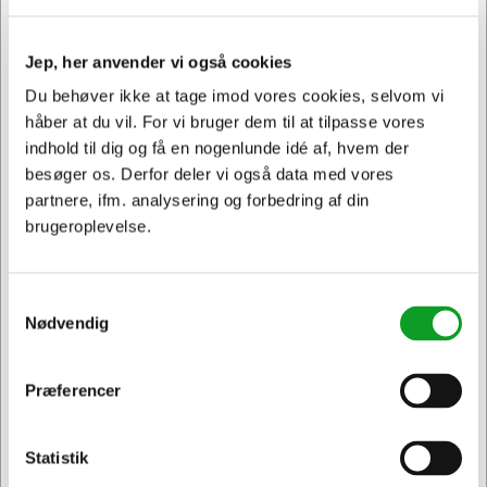
Jep, her anvender vi også cookies
Du behøver ikke at tage imod vores cookies, selvom vi
håber at du vil. For vi bruger dem til at tilpasse vores
indhold til dig og få en nogenlunde idé af, hvem der
besøger os. Derfor deler vi også data med vores
partnere, ifm. analysering og forbedring af din
brugeroplevelse.
46484108
Oki Tromle C532/MC573 Sort, 30000 sider
Samtykkevalg
Nødvendig
Normalpris DKK 704,59
DKK 656,00
/ Stk.
Fra
DKK 524,80 ekskl. moms
Præferencer
Jeg ønsker at handle som
Føj til kurv
Statistik
Privat
Erhverv & EAN
På lager | Lev.tid: 2-5 hverdage