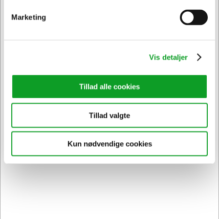
Marketing
Spar 7%
Vis detaljer
Tillad alle cookies
Tillad valgte
Kun nødvendige cookies
46490606
OKI toner C532/MC573 Magenta, 6000 sider
Normalpris DKK 2.880,16
DKK 2.690,74
/ Stk.
Fra