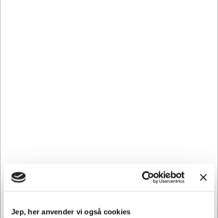
printkvalitet.
OKI forbrugsstoffer gør arbejdet nemt første gang og hver
gang der efter. Printresultaterne er altid skarpe og klare.
Kun med originale OKI forbrugsstoffer vil du opleve denne
overlegne kvalitet, fordi de er nøjagtigt indstillet til OKI
printere. Stol på OKI's høje printkvalitet og få det bedste
ud af din OKI printer.
Hertels Boresko anbefaler, at du vælger originale
forbrugsstoffer til din printer - din garanti for at få et pænt
og ensartet resultat.
Samtidig forbygger du, at der ikke kommer ekstra slid på
din printer, da uoriginale forbrugsstoffer kan forårsage
skade i din printer.
46484108 passer til følgende printer: C 532dn, C 542dn,
MC 563dn, MC 563dnw, MC 573dn
Jep, her anvender vi også cookies