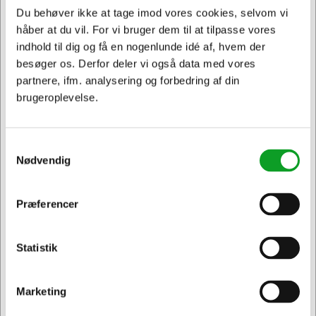
Andre købte også
Du behøver ikke at tage imod vores cookies, selvom vi
håber at du vil. For vi bruger dem til at tilpasse vores
indhold til dig og få en nogenlunde idé af, hvem der
besøger os. Derfor deler vi også data med vores
Spar 7%
Spar 7%
partnere, ifm. analysering og forbedring af din
brugeroplevelse.
Samtykkevalg
46484105
46484106
Nødvendig
Oki Tromle
Oki Tromle
C532/MC573 Gul,
C532/MC573 Magenta,
30000 sider
30000 sider
Normalpris DKK 704,58
Normalpris DKK 704,58
Præferencer
Jeg ønsker at handle som
DKK 655,99
DKK 655,99
/
/
Fra
Fra
Stk.
Stk.
DKK 524,79 ekskl. moms
DKK 524,79 ekskl. moms
Statistik
Privat
Erhverv & EAN
Føj til kurv
Føj til kurv
På lager | Lev.tid: 2-5
På lager | Lev.tid: 2-5
Marketing
hverdage
hverdage