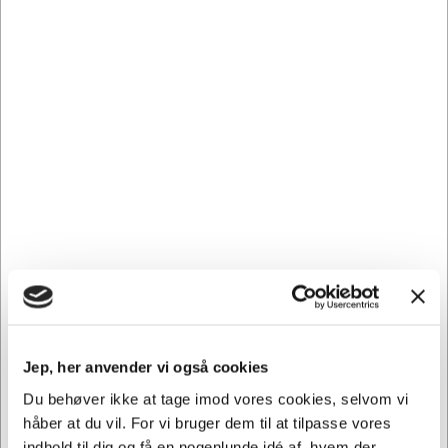
dine hænder.
Er elastiske og tilpasser sig håndens form under brug. Har
en ekstra god gennemfølningsevne. Kan bruges til en lang
række opgaver såsom rengøringsopgaver og håndtering
af fødevarer. Indeholder ingen latexproteiner, så kan
sikkert anvendes ved latexallergi.
Husholdningshandske, Ekstra kraftig til groft arbejde.
Beskytter mod olie, rengøringsmidler, snavs m.m.
Godkendt til håndtering af alle slags fødevarer. Tekstureret
på fingrene og i håndfladen.
Andre købte også
Jep, her anvender vi også cookies
Du behøver ikke at tage imod vores cookies, selvom vi
Spar 11%
Spar 13%
håber at du vil. For vi bruger dem til at tilpasse vores
indhold til dig og få en nogenlunde idé af, hvem der