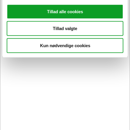
Tillad alle cookies
Tillad valgte
Vi har åben hele døgnet
Kun nødvendige cookies
på
hertelsboresko.dk
Sikker levering med GLS
og
egen fragtmand