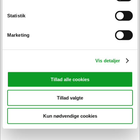
464118
Værkstedsrulle blå Katrin Classic 464118 L 2 2-lags
22cmx360m 2 ruller
Statistik
Privat
Erhverv & EAN
DKK 325,94
/ Pakker
DKK 260,75 ekskl. moms
Marketing
Føj til kurv
På lager | Lev.tid: 2-5 hverdage
Vis detaljer
Tillad alle cookies
Spar 10%
Tillad valgte
Kun nødvendige cookies