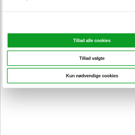
Tillad alle cookies
Tillad valgte
Kun nødvendige cookies
1533873
Marker Pilot CD Twin 0,7/2,0 mm sort
Normalpris DKK 32,44
DKK 28,69
/ Stk.
Fra
DKK 22,95 ekskl. moms
Føj til kurv
På vej til lager | Lev.tid: 3-7 hverdage