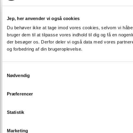
Jep, her anvender vi også cookies
Du behøver ikke at tage imod vores cookies, selvom vi håber 
bruger dem til at tilpasse vores indhold til dig og få en noge
der besøger os. Derfor deler vi også data med vores partnere
92239
og forbedring af din brugeroplevelse.
Køkkenrulle Lambi | 2-lags hvid | 20 rl | 12,33 m
Normalpris DKK 237,19
DKK 224,69
Samtykkevalg
/ Pakker
Fra
Nødvendig
DKK 179,75 ekskl. moms
Føj til kurv
Præferencer
På lager | Lev.tid: 2-5 hverdage
Jeg ønsker at handle som
Statistik
Privat
Erhverv & EAN
Spar 12%
Marketing