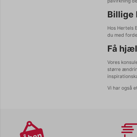
påvirkning de
Billig
Hos Hertels B
du med forde
Få hjæl
Vores konsule
større ændrin
inspirations
Vi har også e