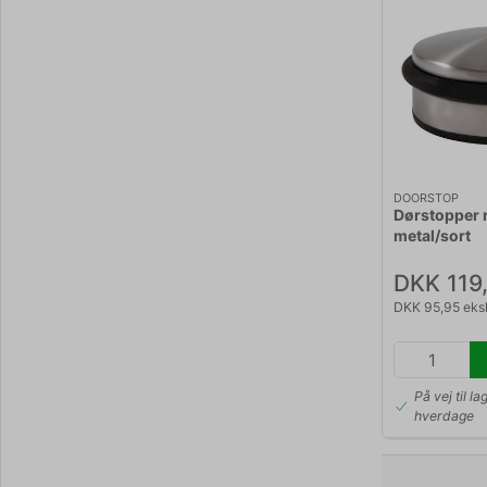
DOORSTOP
Dørstopper 
metal/sort
DKK 119
DKK 95,95 eks
På vej til la
hverdage