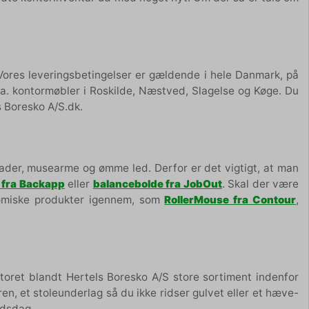
 Vores leveringsbetingelser er gældende i hele Danmark, på
a. kontormøbler i Roskilde, Næstved, Slagelse og Køge. Du
s Boresko A/S.dk.
kader, musearme og ømme led. Derfor er det vigtigt, at man
 fra Backapp
eller
balancebolde fra JobOut
. Skal der være
nomiske produkter igennem, som
RollerMouse fra Contour
,
toret blandt Hertels Boresko A/S store sortiment indenfor
, et stoleunderlag så du ikke ridser gulvet eller et hæve-
jdsdag.