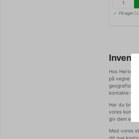
På lager | 
Invent
Hos Hertels 
på vegne af 
geografisk s
kontakte vor
Har du brug 
vores kundes
giv dem et ka
Med vores st
dit nye konto