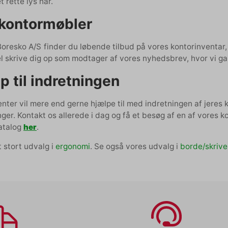
t rette lys har.
e kontormøbler
oresko A/S finder du løbende tilbud på vores kontorinventar, h
l skrive dig op som modtager af vores nyhedsbrev, hvor vi ga
p til indretningen
nter vil mere end gerne hjælpe til med indretningen af jeres 
ger. Kontakt os allerede i dag og få et besøg af en af vores 
katalog
her
.
t stort udvalg i
ergonomi
. Se også vores udvalg i
borde/skriv