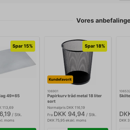
Vores anbefalinger
Spar 15%
Spar 18%
Kundefavorit
106901
10653
lag 49x65
Papirkurv tråd metal 18 liter
Skilt
sort
K 113,69
Normalpris DKK 116,19
6,19
DKK 94,94
DKK
/ Stk.
/ Stk.
Fra
kl. moms
DKK 75,95 ekskl. moms
DKK 3