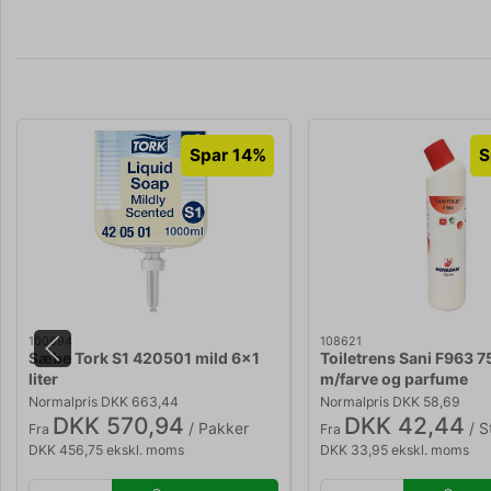
Spar 14%
S
100094
108621
Sæbe Tork S1 420501 mild 6x1
Toiletrens Sani F963 7
liter
m/farve og parfume
Normalpris DKK 663,44
Normalpris DKK 58,69
DKK 570,94
DKK 42,44
/ Pakker
/ S
Fra
Fra
DKK 456,75 ekskl. moms
DKK 33,95 ekskl. moms