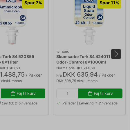
Spar 7%
Spar 11%
1701405
 Tork S4 520855
Skumsæbe Tork S4 424011
 6x1 liter
Odor-Control 6x1000ml
DKK 1.607,50
Normalpris DKK 714,69
1.488,75
DKK 635,94
/ Pakker
/ Pakker
Fra
0 ekskl. moms
DKK 508,75 ekskl. moms
Føj til kurv
Føj til kurv
| Lev.tid: 2-5 hverdage
På lager | Levering: 1-2 hverdage