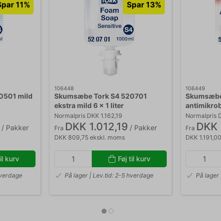
Spar 11%
Spar 13%
106448
106449
0501 mild
Skumsæbe Tork S4 520701
Skumsæbe
ekstra mild 6 x 1 liter
antimikrob
Normalpris DKK 1.162,19
Normalpris 
DKK 1.012,19
DKK 
/ Pakker
/ Pakker
Fra
Fra
DKK 809,75 ekskl. moms
DKK 1.191,0
il kurv
Føj til kurv
hverdage
På lager | Lev.tid: 2-5 hverdage
På lager 