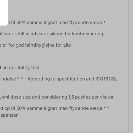
med op til 50% sammenlignet med flydende sæbe *
l hver refill mindsker risikoen for kontaminering
aler for god håndhygiejne for alle
d on durability test
prindelse * * - According to specification and ISO16128,
,4ml dose size and considering 1,5 pushes per visitor
med op til 50% sammenlignet med flydende sæbe * * -
dispenser