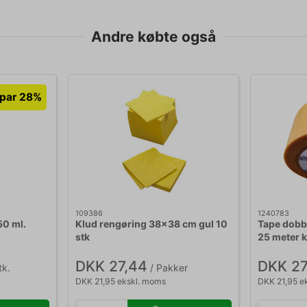
Andre købte også
par 28%
109386
1240783
50 ml.
Klud rengøring 38x38 cm gul 10
Tape dobb
stk
25 meter k
DKK 27,44
DKK 27
tk.
/ Pakker
DKK 21,95 ekskl. moms
DKK 21,95 e