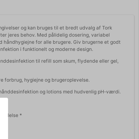
givelser og kan bruges til et bredt udvalg af Tork
fter jeres behov. Med pålidelig dosering, variabel
d håndhygiejne for alle brugere. Giv brugerne et godt
nfektion i funktionelt og moderne design.
desinfektion til refill som skum, flydende eller gel,
re forbrug, hygiejne og brugeroplevelse.
hånddesinfektion og lotions med hudvenlig pH-værdi.
prindelse *
ligt