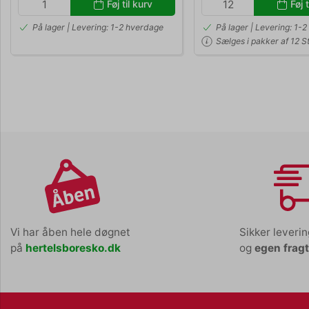
Føj til kurv
Føj t
På lager | Levering: 1-2 hverdage
På lager | Levering: 1-
Sælges i pakker af 12 St
Vi har åben hele døgnet
Sikker leveri
på
hertelsboresko.dk
og
egen frag