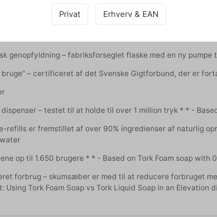
Privat
Erhverv & EAN
ene op til 1.650 brugere *
leret forbrug – skumsæber er med til at reducere forbruget 
isk genopfyldning – fabriksforseglet flaske med en ny pumpe ti
 bruge” – certificeret af det Svenske Gigtforbund, der er fort
er
 dispenser – testet til at holde til over 1 million tryk * * - Base
-refills er fremstillet af over 90% ingredienser af naturlig o
 water
jene op til 1.650 brugere * * - Based on Tork Foam soap with 0
leret forbrug – skumsæber er med til at reducere forbruget 
st: Using Tork Foam Soap vs Tork Liquid Soap in an Elevation 