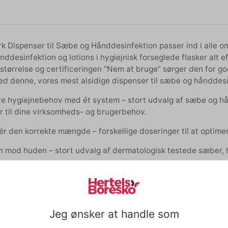
k Dispenser til Sæbe og Hånddesinfektion passer ind i alle om
ddesinfektion og lotions i hygiejnisk forseglede flasker alt e
størrelse og certificeringen “Nem at bruge” sørger den for go
ed denne, vores mest alsidige dispenser til sæbe og hånddesi
re hygiejnebehov med ét system – stort udvalg af sæbe og hånd
r til dine virksomheds- og brugerbehov.
ér den korrekte mængde – forskellige doseringer til at optime
 mod huden – stort udvalg af dermatologisk testede sæber, 
g dispenser – testet til at holde til over 1 million tryk *
e-refills er fremstillet af over 90% ingredienser af naturlig o
aflæse – transparent vindue, så behovet for refill altid er syn
Jeg ønsker at handle som
genopfyldning på mindre end 10 sekunder