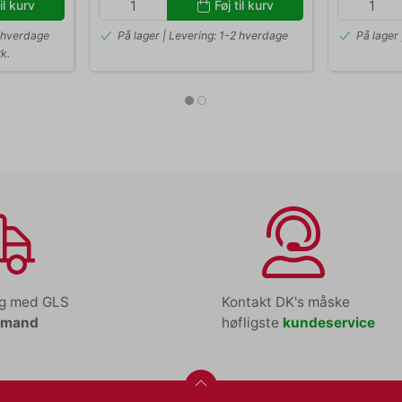
il kurv
Føj til kurv
2 hverdage
På lager | Levering: 1-2 hverdage
På lager
k.
ng med GLS
Kontakt DK's måske
tmand
høfligste
kundeservice