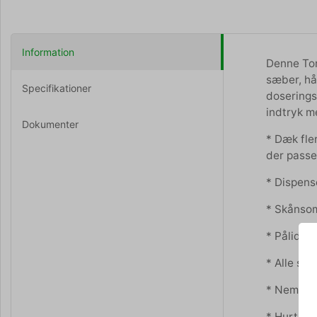
Information
Denne Tor
sæber, hån
Specifikationer
doserings
indtryk m
Dokumenter
* Dæk fle
der passe
* Dispens
* Skånsom
* Pålideli
* Alle sæb
* Nemt at 
* Hurtig 