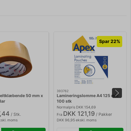
Spar 22%
393762
eltklæbende 50 mm x
Lamineringslomme A4 125 mic
lar
100 stk
Normalpris DKK 154,69
,44
DKK 121,19
/ Stk.
/ Pakker
Fra
kskl. moms
DKK 96,95 ekskl. moms