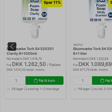
Spar 11%
1701416
198754
Skumsæbe Tork S4 520201
Skumsæbe Tork S4 52
Clarity 6x1000ml
6x1 liter
Normalpris DKK 1.418,75
Normalpris DKK 1.225,94
DKK 1.262,50
DKK 1.089,69
/ Pakker
Fra
Fra
DKK 1.010,00 ekskl. moms
DKK 871,75 ekskl. moms
Føj til kurv
Føj t
På lager | Levering: 1-2 hverdage
På lager | Lev.tid: 2-5 