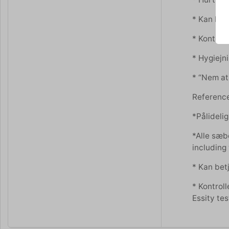
* Kan betj
* Kontrol
* Hygiejn
* “Nem at
Referenc
*Pålidelig
*Alle sæbe
including
* Kan bet
* Kontrol
Essity te