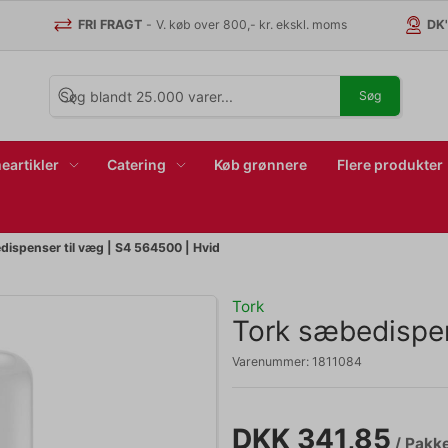
FRI FRAGT
-
V. køb over 800,- kr. ekskl. moms
DK
Søg
eartikler
Catering
Køb grønnere
Flere produkter
dispenser til væg | S4 564500 | Hvid
Tork
Tork sæbedispen
Varenummer:
1811084
DKK 341,85
/ Pakk