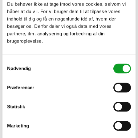
Du behøver ikke at tage imod vores cookies, selvom vi
håber at du vil. For vi bruger dem til at tilpasse vores
indhold til dig og få en nogenlunde idé af, hvem der
Spar 14%
besøger os. Derfor deler vi også data med vores
partnere, ifm. analysering og forbedring af din
brugeroplevelse.
Samtykkevalg
107012
108009
Nødvendig
Plastomslag A4 0,13
Lim super sekund
Recycle 100 stk Leitz
Loctite 3 gram
Normalpris DKK 335,94
Præferencer
Jeg ønsker at handle som
DKK 289,69
DKK 42,44
/
/ Stk.
Fra
DKK 33,95 ekskl. moms
Pakker
DKK 231,75 ekskl. moms
Statistik
Privat
Erhverv & EAN
Føj til kurv
Føj til kurv
På lager | Levering: 1-2
På lager | Levering: 1-2
Marketing
hverdage
hverdage