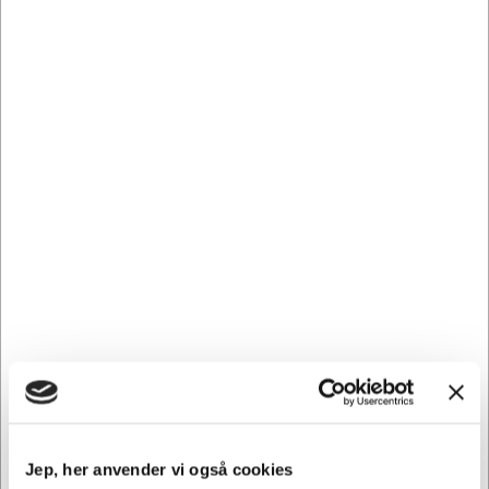
På hver side af beholderne er der i top og bund et hul til
sammenkobling af flere stativer til kildesortering.
Poseholderen i stativet sikrer, at posen ikke skrider i takt
med, at den fyldes op.
Der kan også leveres stativer til sortering af flere
fraktioner.
Piktogrammer kan tilkøbes, så det bliver tydeligt, hvor det
forskellige affald skal hen.
Bredde 345 mm
Dybde 345 mm
Højde 865 mm
Vægt 18,5 kg
Jep, her anvender vi også cookies
Andre købte også