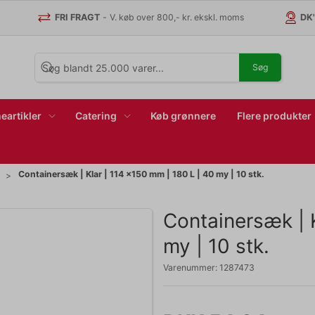
FRI FRAGT
-
V. køb over 800,- kr. ekskl. moms
DK
Søg
eartikler
Catering
Køb grønnere
Flere produkter
Containersæk | Klar | 114 x150 mm | 180 L | 40 my | 10 stk.
Containersæk | K
my | 10 stk.
Varenummer:
1287473