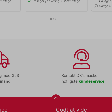
hverdage
På lager | Levering: 1-2 hverdage
På lager
Sælges i 
ng med GLS
Kontakt DK's måske
tmand
høfligste
kundeservice
ice
Godt at vide