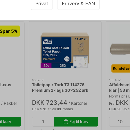
Privat
Erhverv & EAN
Andre købte også
Spar 5%
Kundefavo
100209
106432
luxus
Toiletpapir Tork T3 114276
Affaldssæk
Premium 2-lags 30x252 ark
klar | 53 m
Normalpris 
DKK 723,44
DKK 
/ Pakker
/ Kartoner
Fra
DKK 578,75 ekskl. moms
DKK 20,95 e
il kurv
Føj til kurv