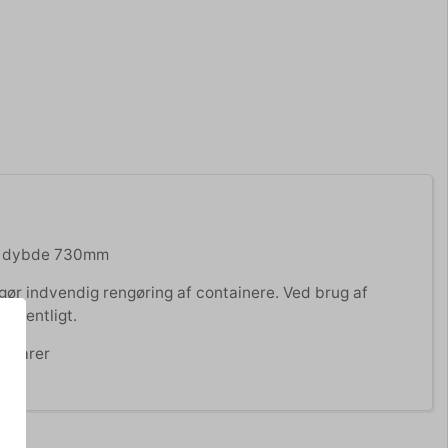
m, dybde 730mm
gør indvendig rengøring af containere. Ved brug af
væsentligt.
devarer