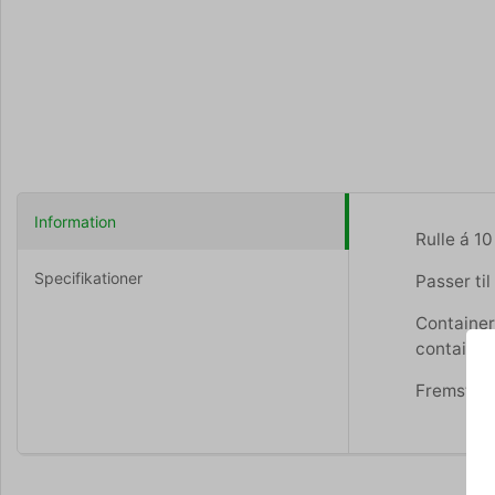
Information
Rulle á 1
Specifikationer
Passer ti
Container
container
Fremstill