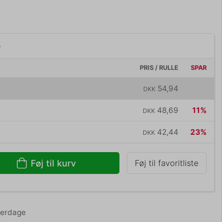
e
PRIS / RULLE
SPAR
54,94
DKK
48,69
11%
DKK
42,44
23%
DKK
Føj til kurv
Føj til favoritliste
hverdage