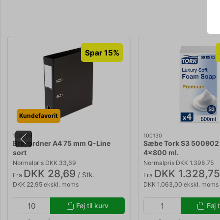
Spar 15%
Kundefavorit
100369
100130
Brevordner A4 75 mm Q-Line
Sæbe Tork S3 500902 
sort
4x800 ml.
Normalpris DKK 33,69
Normalpris DKK 1.398,75
DKK 28,69
DKK 1.328,75
/ Stk.
Fra
Fra
DKK 22,95 ekskl. moms
DKK 1.063,00 ekskl. moms
Føj til kurv
Føj t