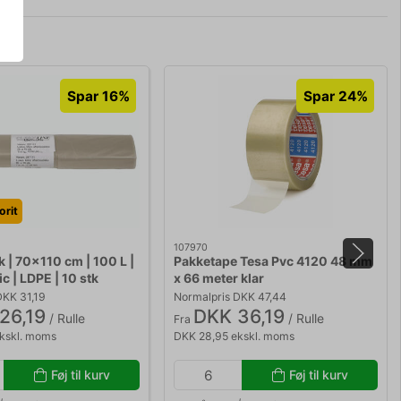
Spar 16%
Spar 24%
rit
107970
 | 70x110 cm | 100 L |
Pakketape Tesa Pvc 4120 48 mm
ic | LDPE | 10 stk
x 66 meter klar
DKK 31,19
Normalpris DKK 47,44
26,19
DKK 36,19
/ Rulle
/ Rulle
Fra
kskl. moms
DKK 28,95 ekskl. moms
Føj til kurv
Føj til kurv