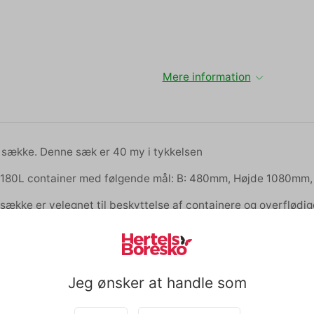
Mere information
0 sække. Denne sæk er 40 my i tykkelsen
l 180L container med følgende mål: B: 480mm, Højde 1080m
sække er velegnet til beskyttelse af containere og overflødig
sække bliver lugtgener og tiltrækning af skadedyr reduceret 
et af genbrugsplast og bør ikke anvendes til emballering af fø
Jeg ønsker at handle som