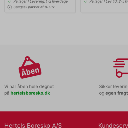
På lager | Levering: 1-2 hverdage
På lager | Lev.tid: 2-5 
Sælges i pakker af 10 Stk.
Vi har åben hele døgnet
Sikker leveri
på
hertelsboresko.dk
og
egen frag
Hertels Boresko A/S
Kundeserv