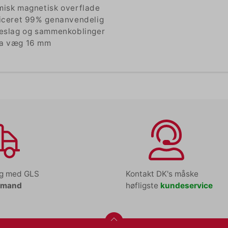
misk magnetisk overflade
ficeret 99% genanvendelig
beslag og sammenkoblinger
ra væg 16 mm
ng med GLS
Kontakt DK's måske
tmand
høfligste
kundeservice