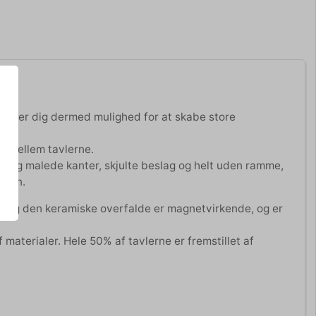
giver dig dermed mulighed for at skabe store
m mellem tavlerne.
de og malede kanter, skjulte beslag og helt uden ramme,
ggen.
t. Og den keramiske overfalde er magnetvirkende, og er
f materialer. Hele 50% af tavlerne er fremstillet af