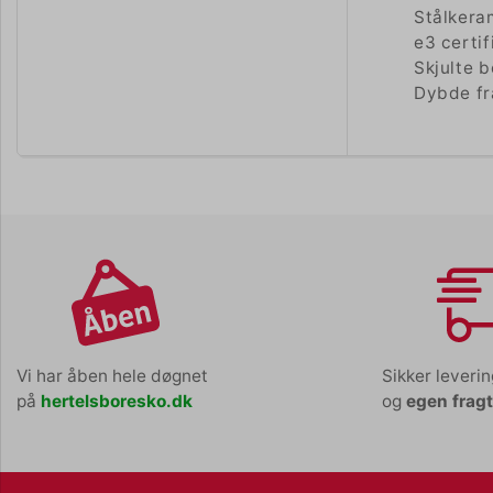
Stålkera
e3 certi
Skjulte 
Dybde f
Vi har åben hele døgnet
Sikker leveri
på
hertelsboresko.dk
og
egen frag