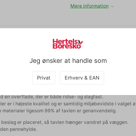
Mere information
ir whiteboard 5 tavler 5950 x 2990 mm
r Spaces magnetiske whiteboardtavler kan kobles sammen, og 
er.
Jeg ønsker at handle som
 fer- og notsamling sikrer en helt plan montering med kun 1 m
boardtavler fra Lintex er en elegant og stilren tavle med fase
Privat
Erhverv & EAN
iver whiteboardet et svævende udtryk, når det hænger på væ
ålkeramisk whiteboardtavler er af den absolut højeste kvalite
d en overflade, der er både ridse- og slagfast.
ler er i højeste kvalitet og er samtidig miljøbevidste i valget a
 materialer ligesom 99% af tavlen er genanvendelig.
e beslag er placeret, så tavlen hænger vandret på væggen.
uden pennehylde.