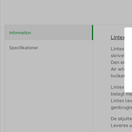
Information
Lintex A
Specifikationer
Lintex Ai
skriveflad
Den enkle
Air white
hvilket g
Lintex st
belagt me
Lintex tav
genbrugte
De skjult
Leveres 