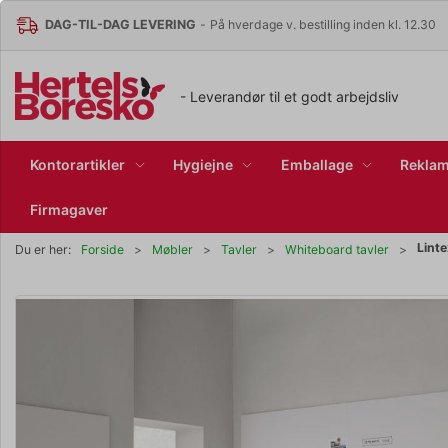
DAG-TIL-DAG LEVERING
-
På hverdage v. bestilling inden kl. 12.30
- Leverandør til et godt arbejdsliv
Kontorartikler
Hygiejne
Emballage
Reklam
Firmagaver
Lint
Du er her:
Forside
Møbler
Tavler
Whiteboard tavler