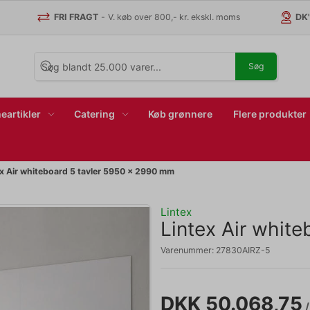
FRI FRAGT
-
V. køb over 800,- kr. ekskl. moms
DK
Søg
eartikler
Catering
Køb grønnere
Flere produkter
ex Air whiteboard 5 tavler 5950 x 2990 mm
Lintex
Lintex Air whit
Varenummer:
27830AIRZ-5
DKK 50.068,75
/