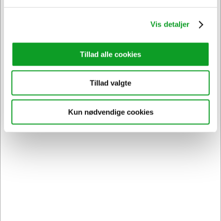
Vis detaljer
Sikker levering med GLS
og
egen fragtmand
Tillad alle cookies
Tillad valgte
Kun nødvendige cookies
Kontakt DK's måske
høfligste
kundeservice