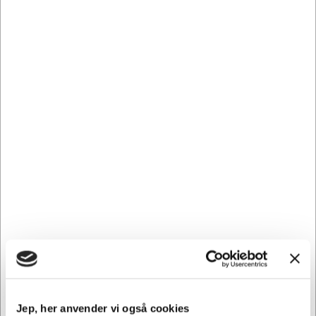
Lintex Air Spaces magnetiske whiteboardtavler kan kobles
sammen, og giver dig dermed mulighed for at skabe store
skriveflader.
Den enkle fer- og notsamling sikrer en helt plan montering
med kun 1 mm mellem tavlerne.
Air whiteboardtavler fra Lintex er en elegant og stilren
tavle med fasede og malede kanter, skjulte beslag og helt
uden ramme, hvilket giver whiteboardet et svævende
udtryk, når det hænger på væggen.
Lintex stålkeramisk whiteboardtavler er af den absolut
højeste kvalitet. Og den keramiske overfalde er
magnetvirkende, og er belagt med en overflade, der er
både ridse- og slagfast.
Lintex tavler er i højeste kvalitet og er samtidig
miljøbevidste i valget af materialer. Hele 50% af tavlerne
er fremstillet af genbrugte materialer ligesom 99% af
tavlen er genanvendelig.
De skjulte beslag er placeret, så tavlen hænger vandret på
væggen.
Jep, her anvender vi også cookies