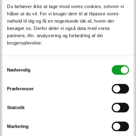
Leveres uden pennehylde.
Du behøver ikke at tage imod vores cookies, selvom vi
håber at du vil. For vi bruger dem til at tilpasse vores
Stålkeramisk magnetisk overflade
indhold til dig og få en nogenlunde idé af, hvem der
e3 certificeret 99% genanvendelig
Skjulte beslag og sammenkoblinger
besøger os. Derfor deler vi også data med vores
Dybde fra væg 16 mm
partnere, ifm. analysering og forbedring af din
brugeroplevelse.
Samtykkevalg
Nødvendig
Præferencer
Vi har åben hele døgnet
Jeg ønsker at handle som
på
hertelsboresko.dk
Statistik
Privat
Erhverv & EAN
Marketing