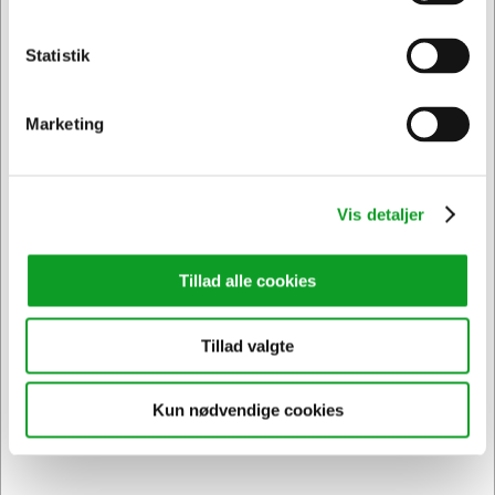
Statistik
Privat
Erhverv & EAN
Marketing
120398
Vis detaljer
Håndklædeark Tork H2 120398 Advanced 2-lags
21x180 ark
Normalpris DKK 1.002,19
Tillad alle cookies
DKK 844,69
/ Kartoner
Fra
DKK 675,75 ekskl. moms
Tillad valgte
Føj til kurv
Kun nødvendige cookies
På lager | Levering: 1-2 hverdage