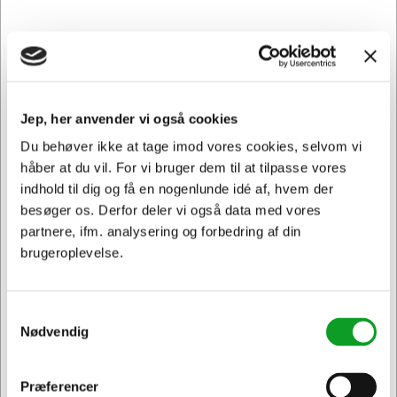
199516
Håndklædeark Tork H2 471146 Universal 2-lags 20x190
ark
Jep, her anvender vi også cookies
Normalpris DKK 1.062,19
DKK 962,19
/ Kartoner
Fra
Du behøver ikke at tage imod vores cookies, selvom vi
DKK 769,75 ekskl. moms
håber at du vil. For vi bruger dem til at tilpasse vores
indhold til dig og få en nogenlunde idé af, hvem der
Føj til kurv
besøger os. Derfor deler vi også data med vores
partnere, ifm. analysering og forbedring af din
På lager | Levering: 1-2 hverdage
brugeroplevelse.
Spar 16%
Samtykkevalg
Nødvendig
Præferencer
Jeg ønsker at handle som