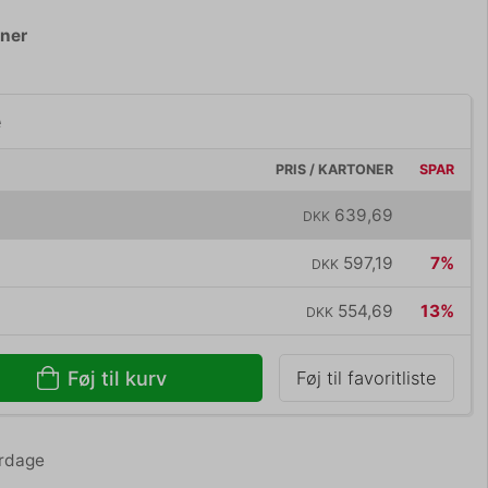
oner
e
PRIS / KARTONER
SPAR
639,69
DKK
597,19
7%
DKK
554,69
13%
DKK
Føj til kurv
Føj til favoritliste
erdage