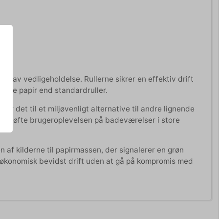
g lav vedligeholdelse. Rullerne sikrer en effektiv drift
ere papir end standardruller.
ør det til et miljøvenligt alternative til andre lignende
 at løfte brugeroplevelsen på badeværelser i store
f kilderne til papirmassen, der signalerer en grøn
mt økonomisk bevidst drift uden at gå på kompromis med