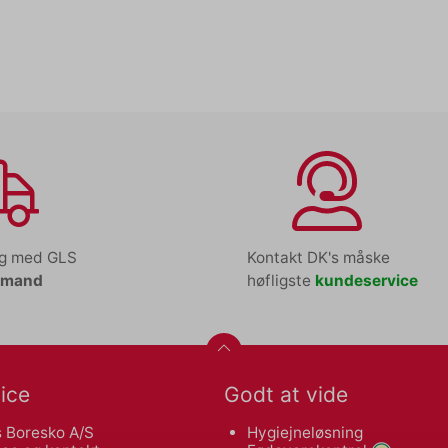
ng med GLS
Kontakt DK's måske
tmand
høfligste
kundeservice
ice
Godt at vide
 Boresko A/S
Hygiejneløsning