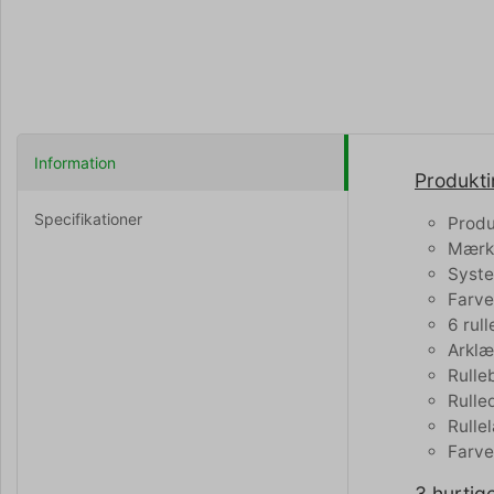
Information
Produkti
Specifikationer
Produ
Mærke
Syste
Farve
6 rull
Arkl
Rulle
Rulle
Rulle
Farve
3 hurtige