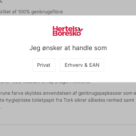
tillet af 100% genbrugsfibre
U Miljømærket og er FSC-certificeret
, som kommer fra 30-50% genanvendt papkasser
lse:
Jeg ønsker at handle som
Jumbo T2 toiletpapir natur giver go kvalitet, brugervenlighed o
al omkostninger og optimal performance, da det kan rumme m
Privat
Erhverv & EAN
r dette toiletpapir fremstillet af 100% genbrugsfibre, hvilket g
. Med sit elegante design, er produktet samtidig en god måde
ioner med medium til høj brugerfrekvens.
rune farve skyldes anvendelsen af genbrugspapkasser som en a
ette hygiejniske toiletpapir fra Tork sikrer således renhed sa
.