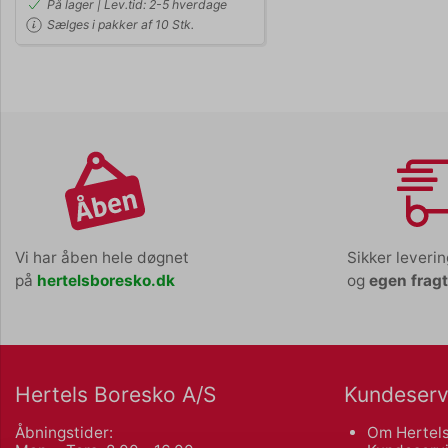
På lager | Lev.tid: 2-5 hverdage
Sælges i pakker af 10 Stk.
Vi har åben hele døgnet
Sikker leveri
på
hertelsboresko.dk
og
egen frag
Hertels Boresko A/S
Kundeserv
Åbningstider:
Om Hertels