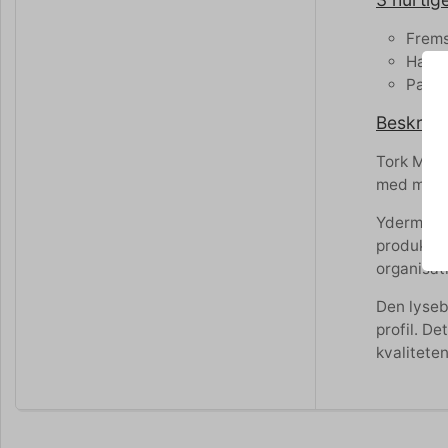
Frems
Har E
Papir
Beskrive
Tork Mini 
med minim
Ydermere e
produkter
organisat
Den lyseb
profil. D
kvaliteten