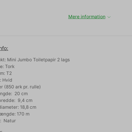
Mere information
nfo:
kt: Mini Jumbo Toiletpapir 2 lags
: Tork
m: T2
: Hvid
er (850 ark pr. rulle)
ængde: 20 cm
bredde: 9,4 cm
diameter: 18,8 cm
længde: 170 m
: Natur
: