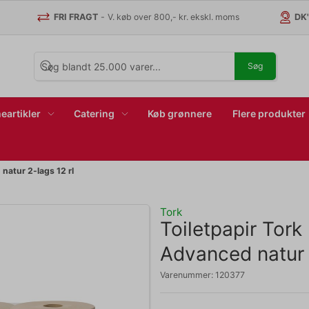
FRI FRAGT
-
V. køb over 800,- kr. ekskl. moms
DK
Søg
eartikler
Catering
Køb grønnere
Flere produkter
natur 2-lags 12 rl
Tork
Toiletpapir Tor
Advanced natur 2
Varenummer:
120377