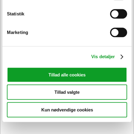
Statistik
Privat
Erhverv & EAN
Marketing
Vi har åben hele døgnet
på
hertelsboresko.dk
Vis detaljer
Tillad alle cookies
Tillad valgte
Sikker levering med GLS
og
egen fragtmand
Kun nødvendige cookies