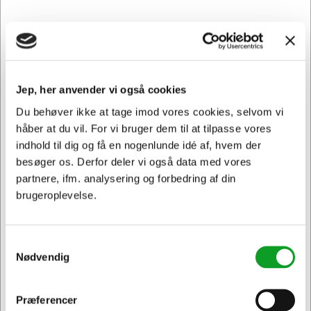
IPHONE 13 128 ST
ES501351
Apple iPhone 13 128GB
Skærmbeskyttelse til
starlight (omvendt
iPhone 17e/16e/14,13
betalingspligt)
pro/13 full cover
Jep, her anvender vi også cookies
DKK 4.498,75
DKK 280,94
/
/ Stk.
Du behøver ikke at tage imod vores cookies, selvom vi
DKK 224,75 ekskl. moms
Stk.
håber at du vil. For vi bruger dem til at tilpasse vores
DKK 3.599,00 ekskl. moms
indhold til dig og få en nogenlunde idé af, hvem der
Føj til kurv
Føj til kurv
besøger os. Derfor deler vi også data med vores
På lager | Levering: 1-2
På lager | Levering: 1-2
partnere, ifm. analysering og forbedring af din
hverdage
hverdage
brugeroplevelse.
Samtykkevalg
Nødvendig
Præferencer
Jeg ønsker at handle som