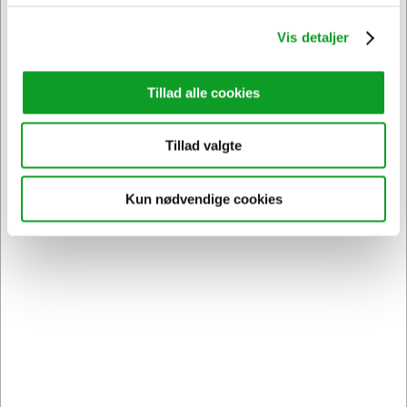
Føj til kurv
På lager | Levering: 1-2 hverdage
Vis detaljer
Tillad alle cookies
Spar 10%
Tillad valgte
Kun nødvendige cookies
103587
Stoleunderlag 90x120 cm med pigge 2,1 mm 617090