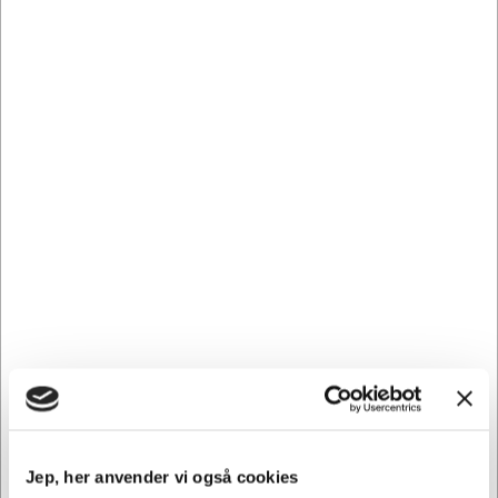
103592
Stoleunderlag 120x180 cm uden pigge 2,1 mm 517122
Normalpris DKK 1.138,44
DKK 1.024,69
/ Stk.
Fra
DKK 819,75 ekskl. moms
Føj til kurv
På lager | Lev.tid: 2-5 hverdage
Jep, her anvender vi også cookies
Spar 21%