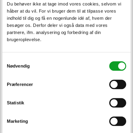
Du behøver ikke at tage imod vores cookies, selvom vi
håber at du vil. For vi bruger dem til at tilpasse vores
indhold til dig og få en nogenlunde idé af, hvem der
besøger os. Derfor deler vi også data med vores
partnere, ifm. analysering og forbedring af din
brugeroplevelse.
Samtykkevalg
Nødvendig
Præferencer
Jeg ønsker at handle som
103590
Stoleunderlag 90x120 cm uden pigge 2,1 mm 517090
Statistik
Privat
Erhverv & EAN
Normalpris DKK 472,19
DKK 374,69
/ Stk.
Fra
DKK 299,75 ekskl. moms
Marketing