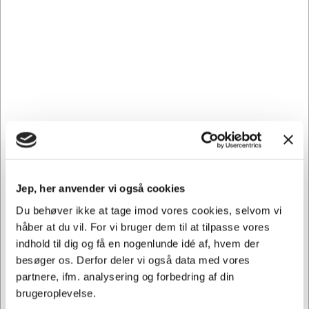
ergonomiske stol tilbyder højdejustering, ryghøjde,
sædebredde og sædedybde, der passer til dine behov.
Oplev den ultimative komfort med vores sorte
læderkontorstol og få arbejdsdagen til at føles som en leg.
Produktdetaljer:
Højderegulering: 460 – 580 mm
Ryghøjde: 750 mm
Sædebredde: 650 mm
Sædedybde: 550 mm
Jep, her anvender vi også cookies
Du behøver ikke at tage imod vores cookies, selvom vi
håber at du vil. For vi bruger dem til at tilpasse vores
indhold til dig og få en nogenlunde idé af, hvem der
besøger os. Derfor deler vi også data med vores
partnere, ifm. analysering og forbedring af din
Vi har åben hele døgnet
brugeroplevelse.
på
hertelsboresko.dk