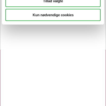
Tillad valgte
Kun nødvendige cookies
Bestil inden 12.30 og få dine
varer
allerede i morgen
Hertels Boresko A/S
Åbningstider:
Man. - Tors. 8.00 - 16.00
Fredag 8.00 - 15.00
Kuhlaus Vej 80, Næstved
55 72 10 75
Københavnsvej 106 F, Roskilde
46 77 02 00