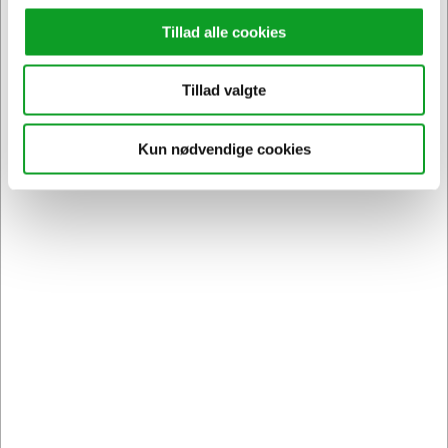
Tillad alle cookies
Tillad valgte
Vi har åben hele døgnet
Kun nødvendige cookies
på
hertelsboresko.dk
Sikker levering med GLS
og
egen fragtmand