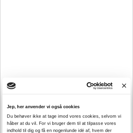
Skolehæfte er i høj produktkvalitet og er svanemærket.
Hæftet kan bruges i alle aldre, da der er god plads til
skrive på. På bagsiden af skolehæftet er der en lineal.
Bantex skolehæfter er alle i en høj produktkvalitet. Der er
et stort antal linjeringer at vælge mellem, så elever i alle
aldre med fordel kan bruge skolehæfterne. Hver
linjeringstype har forskellig farve, så det er nemt at
genkende den linjeringstype, eleverne plejer at anvende.
Der er nyttige oplysninger samt lineal på bagsiden af
hæftet. Bantex skolehæfter er svanemærkede.
Andre købte også
Jep, her anvender vi også cookies
Spar 18%
Du behøver ikke at tage imod vores cookies, selvom vi
håber at du vil. For vi bruger dem til at tilpasse vores
indhold til dig og få en nogenlunde idé af, hvem der