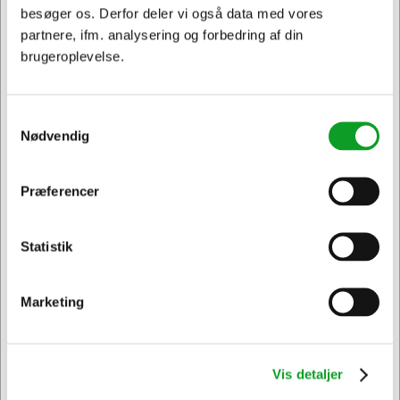
besøger os. Derfor deler vi også data med vores
partnere, ifm. analysering og forbedring af din
brugeroplevelse.
108704
Kopipapir A4 | Image
Business | 80 g | 500
ark
Samtykkevalg
Normalpris DKK 82,44
Nødvendig
DKK 67,44
/
Fra
Pakker
DKK 53,95 ekskl. moms
Præferencer
Jeg ønsker at handle som
Føj til kurv
På lager | Lev.tid: 2-5
hverdage
Statistik
Privat
Erhverv & EAN
Sælges i pakker af 5 Pakker
Marketing
Vis detaljer