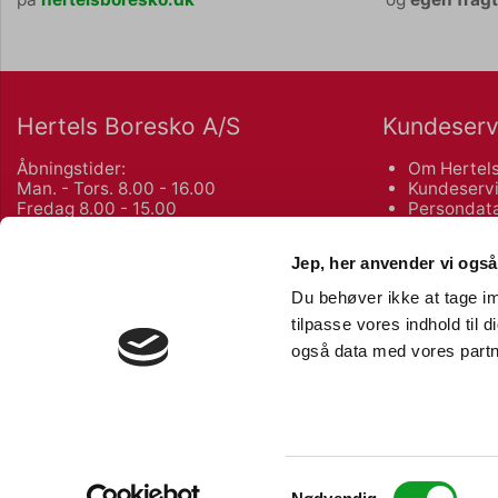
Hertels Boresko A/S
Kundeserv
Åbningstider:
Om Hertels
Man. - Tors. 8.00 - 16.00
Kundeservi
Fredag 8.00 - 15.00
Persondata
Salgs- og 
Kuhlaus Vej 80, Næstved
Returnering
Jep, her anvender vi også
55 72 10 75
Du behøver ikke at tage im
Københavnsvej 106 F, Roskilde
Bliv kunde
tilpasse vores indhold til 
46 77 02 00
også data med vores partne
Opret
|
Log
info@hertelsboresko.dk
Glemt adg
CVR: 34 72 79 37
Kundeudtal
Brands
|
Ka
Green Offi
Samtykkevalg