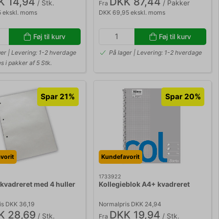
K 14,94
DKK 87,44
/ Stk.
/ Pakker
Fra
5 ekskl. moms
DKK 69,95 ekskl. moms
Føj til kurv
Føj til kurv
ger | Levering: 1-2 hverdage
På lager | Levering: 1-2 hverdage
 i pakker af 5 Stk.
Spar 21%
Spar 20%
vorit
Kundefavorit
1733922
 kvadreret med 4 huller
Kollegieblok A4+ kvadreret
is DKK 36,19
Normalpris DKK 24,94
K 28,69
DKK 19,94
/ Stk.
/ Stk.
Fra