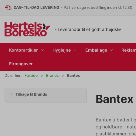
DAG-TIL-DAG LEVERING
-
På hverdage v. bestilling inden kl. 12.30
- Leverandør til et godt arbejdsliv
Kontorartikler
Hygiejne
Emballage
Reklam
Firmagaver
Bantex
Du er her:
Forside
Brands
Bantex
Tilbage til Brands
Bantex tilbyder li
og holdbarer mate
plastiklommer, cha