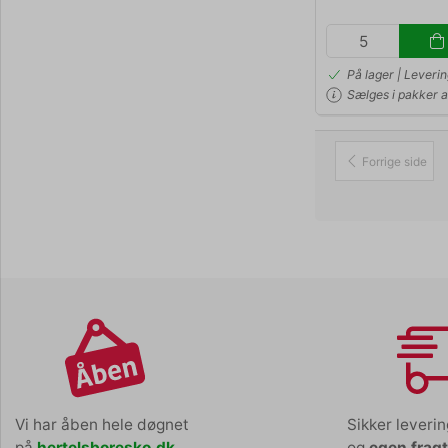
På lager | Leveri
Sælges i pakker af
Forrige side
Vi har åben hele døgnet
Sikker leveri
på
hertelsboresko.dk
og
egen frag