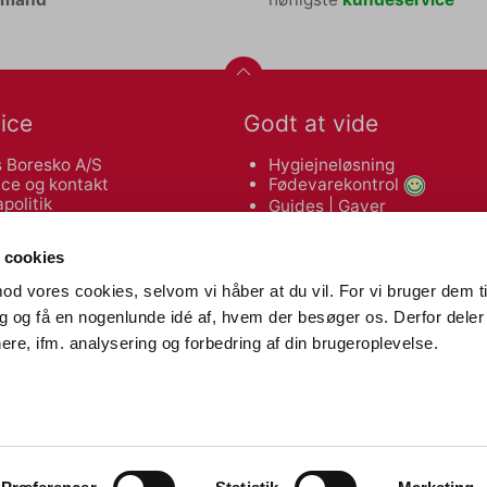
ice
Godt at vide
 Boresko A/S
Hygiejneløsning
ce og kontakt
Fødevarekontrol
politik
Guides
|
Gaver
leveringsbetingelser
Makulatorguide
 af varer
Tonerguide
 cookies
od vores cookies, selvom vi håber at du vil. For vi bruger dem ti
Nyttige links
dig og få en nogenlunde idé af, hvem der besøger os. Derfor deler 
re, ifm. analysering og forbedring af din brugeroplevelse.
in
Affaldssortering
angskode
Erhvervstelefoni
elser
Kontormøbler
taloger
Reklameartikler
ce
Tryksager