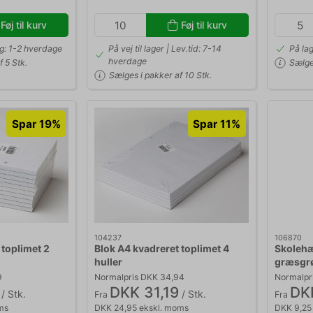
Føj til kurv
Føj til kurv
ng: 1-2 hverdage
På vej til lager | Lev.tid: 7-14
På la
hverdage
 5 Stk.
Sælges
Sælges i pakker af 10 Stk.
Spar 19%
Spar 11%
104237
106870
 toplimet 2
Blok A4 kvadreret toplimet 4
Skoleh
huller
græsgr
9
Normalpris DKK 34,94
Normalpr
DKK 31,19
DKK
/ Stk.
/ Stk.
Fra
Fra
ms
DKK 24,95 ekskl. moms
DKK 9,25