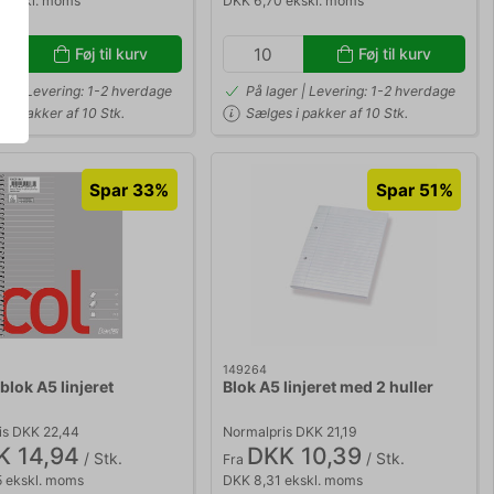
 ekskl. moms
DKK 6,70 ekskl. moms
Føj til kurv
Føj til kurv
ger | Levering: 1-2 hverdage
På lager | Levering: 1-2 hverdage
 i pakker af 10 Stk.
Sælges i pakker af 10 Stk.
Spar 33%
Spar 51%
149264
blok A5 linjeret
Blok A5 linjeret med 2 huller
is DKK 22,44
Normalpris DKK 21,19
K 14,94
DKK 10,39
/ Stk.
/ Stk.
Fra
5 ekskl. moms
DKK 8,31 ekskl. moms