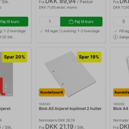
DKK 89,94
DK
 Stk.
/ Pakker
Fra
Fra
s
DKK 71,95 ekskl. moms
DKK 11,9
Føj til kurv
Føj til kurv
ng: 1-2 hverdage
På lager | Levering: 1-2 hverdage
På la
f 20 Stk.
Sælges
Spar 20%
Spar 19%
Kundefavorit
Kundefa
104245
149262
njeret
Blok A5 linjeret toplimet 2 huller
Blok A4
4
Normalpris DKK 26,19
Normalpr
4
DKK 21,19
DK
/ Stk.
/ Stk.
Fra
Fra