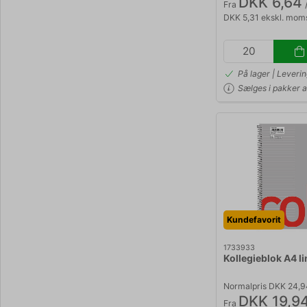
DKK 6,64
/
Fra
DKK 5,31 ekskl. mom
På lager | Leveri
Sælges i pakker a
Kundefavorit
1733933
Kollegieblok A4 li
Normalpris DKK 24,9
DKK 19,9
Fra