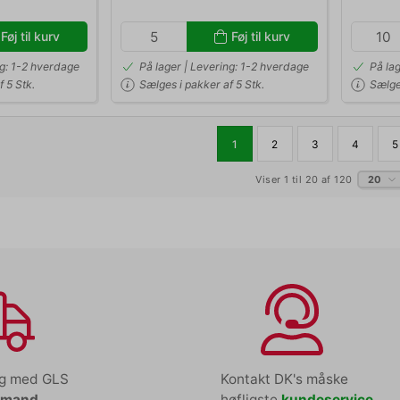
Føj til kurv
Føj til kurv
ng: 1-2 hverdage
På lager | Levering: 1-2 hverdage
På la
 5 Stk.
Sælges i pakker af 5 Stk.
Sælges
1
2
3
4
5
Viser 1 til 20 af 120
20
ng med GLS
Kontakt DK's måske
tmand
høfligste
kundeservice