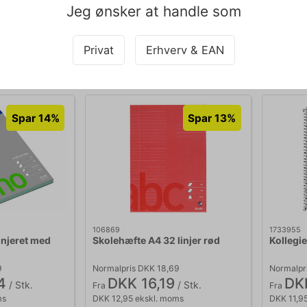
ms
DKK 22,95 ekskl. moms
DKK 6,59
Jeg ønsker at handle som
Føj til kurv
Føj til kurv
Privat
Erhverv & EAN
d: 2-5 hverdage
På lager | Levering: 1-2 hverdage
På la
Sælges i pakker af 5 Stk.
Sælges
Spar 14%
Spar 13%
106869
1733955
injeret med
Skolehæfte A4 32 linjer rød
Kollegie
9
Normalpris DKK 18,69
Normalpr
4
DKK 16,19
DK
/ Stk.
/ Stk.
Fra
Fra
ms
DKK 12,95 ekskl. moms
DKK 11,9