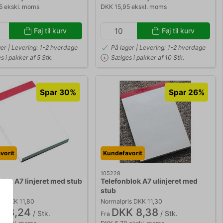
5 ekskl. moms
DKK 15,95 ekskl. moms
Føj til kurv
Føj til kurv
ger | Levering: 1-2 hverdage
På lager | Levering: 1-2 hverdage
 i pakker af 5 Stk.
Sælges i pakker af 10 Stk.
Spar 30%
Spar 26%
vorit
Kundefavorit
105228
lok A7 linjeret med stub
Telefonblok A7 ulinjeret med
stub
is DKK 11,80
Normalpris DKK 11,30
K 8,24
DKK 8,38
/ Stk.
/ Stk.
Fra