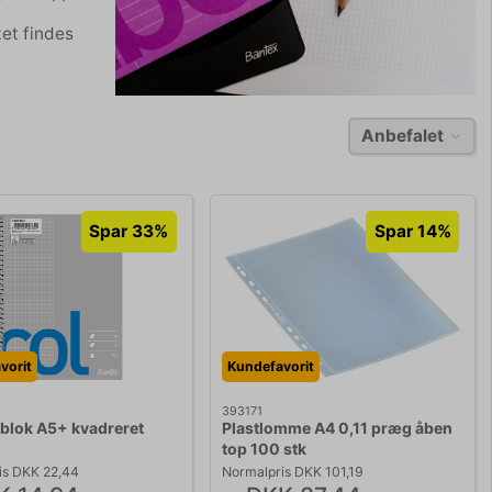
tet findes
Anbefalet
Spar 33%
Spar 14%
vorit
Kundefavorit
393171
eblok A5+ kvadreret
Plastlomme A4 0,11 præg åben
top 100 stk
is DKK 22,44
Normalpris DKK 101,19