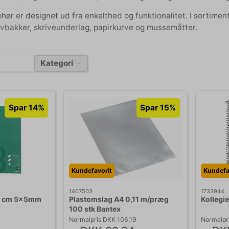
hør er designet ud fra enkelthed og funktionalitet. I sortimen
vbakker, skriveunderlag, papirkurve og mussemåtter.
Kategori
Spar 14%
Spar 15%
Kundefavorit
Kundefa
1407503
1733944
1 cm 5x5mm
Plastomslag A4 0,11 m/præg
Kollegi
100 stk Bantex
Normalpris DKK 106,19
Normalpr