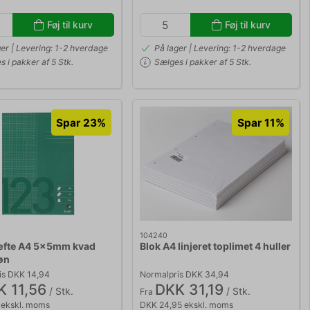
Føj til kurv
Føj til kurv
ger | Levering: 1-2 hverdage
På lager | Levering: 1-2 hverdage
 i pakker af 5 Stk.
Sælges i pakker af 5 Stk.
Spar 23%
Spar 11%
104240
æfte A4 5x5mm kvad
Blok A4 linjeret toplimet 4 huller
øn
is DKK 14,94
Normalpris DKK 34,94
 11,56
DKK 31,19
/ Stk.
/ Stk.
Fra
 ekskl. moms
DKK 24,95 ekskl. moms