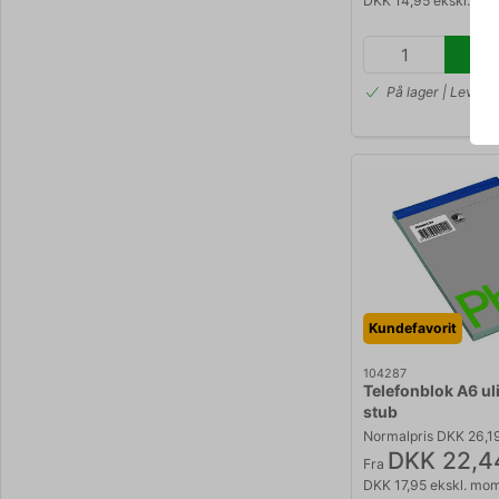
DKK 14,95 ekskl. mo
På lager | Lev.ti
Kundefavorit
104287
Telefonblok A6 ul
stub
Normalpris DKK 26,1
DKK 22,4
Fra
DKK 17,95 ekskl. mo