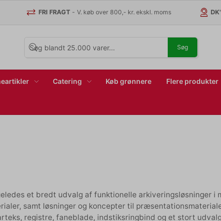
FRI FRAGT
-
V. køb over 800,- kr. ekskl. moms
DK
Søg
eartikler
Catering
Køb grønnere
Flere produkter
geledes et bredt udvalg af funktionelle arkiveringsløsninger i 
rialer, samt løsninger og koncepter til præsentationsmaterial
rteks, registre, faneblade, indstiksringbind og et stort udval