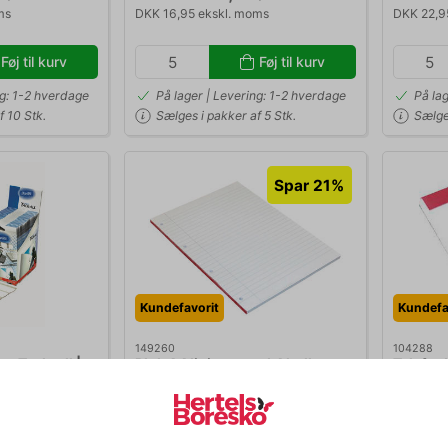
ms
DKK 16,95 ekskl. moms
DKK 22,9
Føj til kurv
Føj til kurv
ng: 1-2 hverdage
På lager | Levering: 1-2 hverdage
På la
f 10 Stk.
Sælges i pakker af 5 Stk.
Sælges
Spar 21%
Kundefavorit
Kundefa
149260
104288
ex Tack-all |
Blok A4 linjeret med 4 huller
Telefonb
Normalpris DKK 36,19
Normalpr
DKK 28,69
DK
Stk.
/ Stk.
Fra
Fra