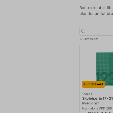
Bantex kontortilbe
blandet andet bre
120 produkter
Kundefavorit
106868
Skolehæfte 17x2
kvad grøn
Normalpris DKK 7,68