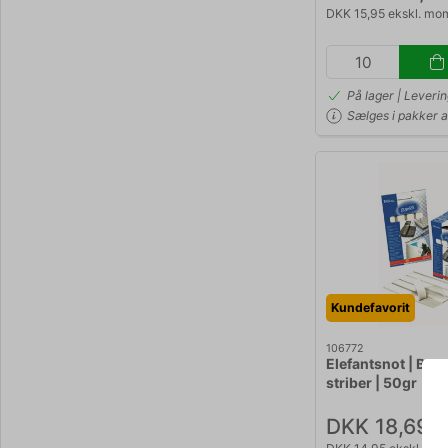
DKK 15,95 ekskl. mo
På lager | Leveri
Sælges i pakker a
Kundefavorit
106772
Elefantsnot | Bant
striber | 50gr
DKK 18,69
/ 