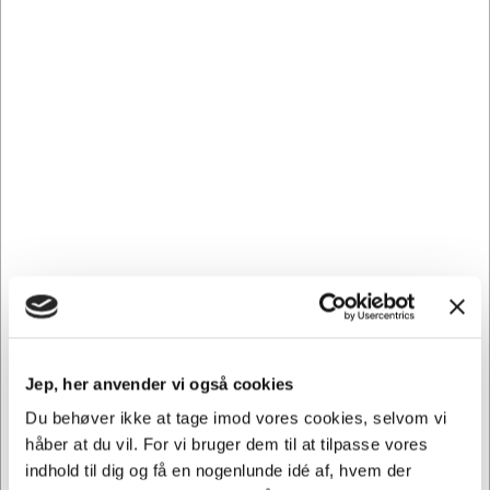
hverdage
Information
Specifikationer
Dokumenter
Nøgleskab til 80 nøgler med kodelås
Jep, her anvender vi også cookies
Nøgleskab med digital numrisk lås og LED indikator.
Justerbare kroge. Fremstillet i stål. inkl 2 hovednøgler og 6
Du behøver ikke at tage imod vores cookies, selvom vi
nøgleringe i ass. farver. Bruger AA batteri (medfølger ikke)
håber at du vil. For vi bruger dem til at tilpasse vores
indhold til dig og få en nogenlunde idé af, hvem der