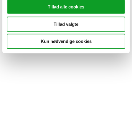
Tillad alle cookies
Kontakt DK's måske
Tillad valgte
høfligste
kundeservice
Kun nødvendige cookies
Bestil inden 12.30 og få dine
varer
allerede i morgen
Hertels Boresko A/S
Åbningstider:
Man. - Tors. 8.00 - 16.00