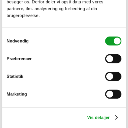
besøger os. Derfor deler vi også data med vores
partnere, ifm. analysering og forbedring af din
brugeroplevelse.
Vi har åben hele døgnet
Samtykkevalg
på
hertelsboresko.dk
Nødvendig
Præferencer
Jeg ønsker at handle som
Statistik
Privat
Erhverv & EAN
Sikker levering med GLS
Marketing
og
egen fragtmand
Vis detaljer