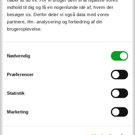
indhold til dig og få en nogenlunde idé af, hvem der
besøger os. Derfor deler vi også data med vores
partnere, ifm. analysering og forbedring af din
brugeroplevelse.
Samtykkevalg
Nødvendig
Vi har åben hele døgnet
på
hertelsboresko.dk
Præferencer
Jeg ønsker at handle som
Statistik
Privat
Erhverv & EAN
Marketing
Sikker levering med GLS
og
egen fragtmand