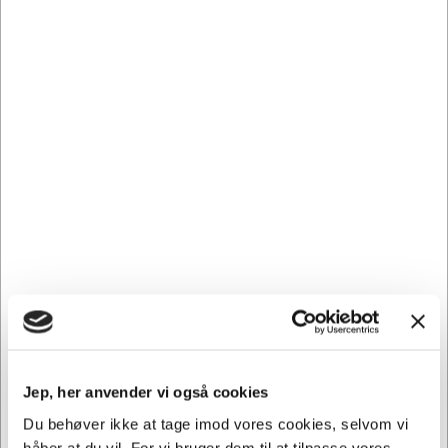
Spar 15%
Spar 9%
KUNDEFAVORIT
564.0220
60610
Toiletrens Domestos
Frellsen Kaffe | Gourmet
Closan 750 ml anti-kalk
| Formalet | 500g.
Normalpris DKK 51,19
Normalpris DKK 96,19
DKK 43,69
DKK 87,44
/
/
Fra
Fra
Flaske
Pose
DKK 34,95 ekskl. moms
DKK 69,95 ekskl. moms
Føj til kurv
Føj til kurv
På lager | Levering: 1-2
På lager | Levering: 1-2
hverdage
hverdage
Jep, her anvender vi også cookies
Du behøver ikke at tage imod vores cookies, selvom vi
håber at du vil. For vi bruger dem til at tilpasse vores