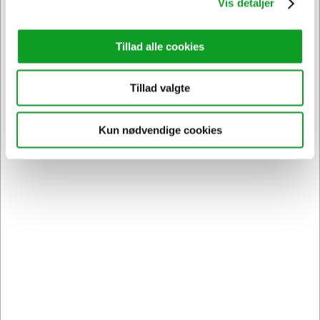
Vis detaljer
Tillad alle cookies
Tillad valgte
Kontakt DK's måske
Kun nødvendige cookies
høfligste
kundeservice
Bestil inden 12.30 og få dine
varer
allerede i morgen