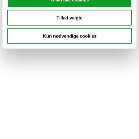
Tillad valgte
Kun nødvendige cookies
393027
Låg t/Durabin 60L. grøn
Normalpris DKK 165,94
DKK 143,44
/ Stk.
Fra
DKK 114,75 ekskl. moms
Føj til kurv
På lager | Lev.tid: 2-5 hverdage
Spar 13%