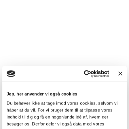
DKK 307,19
/ Stk.
Fra
DKK 245,75 ekskl. moms
Føj til kurv
På lager | Lev.tid: 2-5 hverdage
Spar 9%
Jep, her anvender vi også cookies
Du behøver ikke at tage imod vores cookies, selvom vi
håber at du vil. For vi bruger dem til at tilpasse vores
indhold til dig og få en nogenlunde idé af, hvem der
besøger os. Derfor deler vi også data med vores