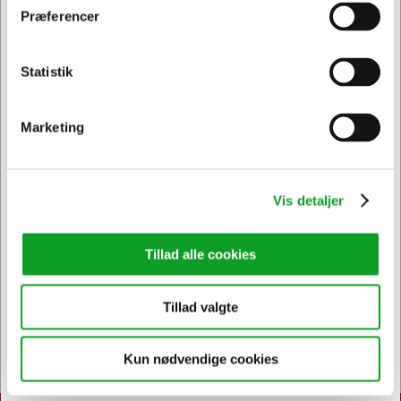
Præferencer
Jeg ønsker at handle som
Statistik
Privat
Erhverv & EAN
Marketing
Kontakt DK's måske
høfligste
kundeservice
Vis detaljer
Tillad alle cookies
Tillad valgte
Bestil inden 12.30 og få dine
varer
allerede i morgen
Kun nødvendige cookies