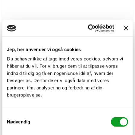
Viser 1 til 2 af 2
20
Jep, her anvender vi også cookies
Du behøver ikke at tage imod vores cookies, selvom vi
Vi har åben hele døgnet
på
hertelsboresko.dk
håber at du vil. For vi bruger dem til at tilpasse vores
indhold til dig og få en nogenlunde idé af, hvem der
besøger os. Derfor deler vi også data med vores
partnere, ifm. analysering og forbedring af din
brugeroplevelse.
Samtykkevalg
Sikker levering med GLS
Nødvendig
og
egen fragtmand