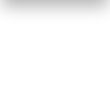
Hertels Boresko A/S
Åbningstider:
Man. - Tors. 8.00 - 16.00
Fredag 8.00 - 15.00
Kuhlaus Vej 80, Næstved
55 72 10 75
Københavnsvej 106 F, Roskilde
46 77 02 00
info@hertelsboresko.dk
CVR: 34 72 79 37
Kundeservice
Om Hertels Boresko A/S
Kundeservice og kontakt
Persondatapolitik