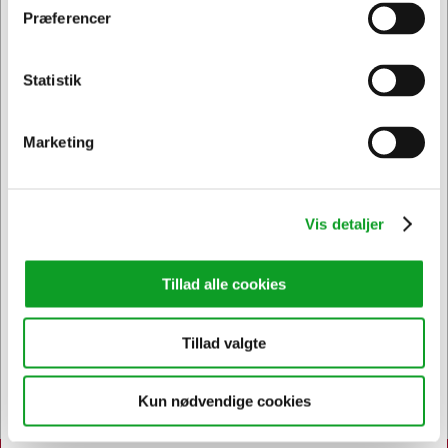
Præferencer
Jeg ønsker at handle som
Statistik
Privat
Erhverv & EAN
Marketing
Kontakt DK's måske
høfligste
kundeservice
Vis detaljer
Tillad alle cookies
Tillad valgte
Bestil inden 12.30 og få dine
varer
allerede i morgen
Kun nødvendige cookies