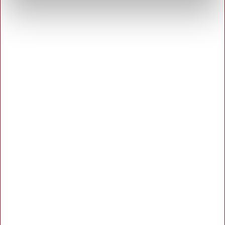
Hertels Boresko A/S
Åbningstider:
Man. - Tors. 8.00 - 16.00
Fredag 8.00 - 15.00
Kuhlaus Vej 80, Næstved
55 72 10 75
Københavnsvej 106 F, Roskilde
46 77 02 00
info@hertelsboresko.dk
CVR: 34 72 79 37
Kundeservice
Om Hertels Boresko A/S
Kundeservice og kontakt
Persondatapolitik