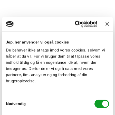
Viser 1 til 2 af 2
20
Jep, her anvender vi også cookies
Du behøver ikke at tage imod vores cookies, selvom vi
Vi har åben hele døgnet
på
hertelsboresko.dk
håber at du vil. For vi bruger dem til at tilpasse vores
indhold til dig og få en nogenlunde idé af, hvem der
besøger os. Derfor deler vi også data med vores
partnere, ifm. analysering og forbedring af din
brugeroplevelse.
Samtykkevalg
Sikker levering med GLS
Nødvendig
og
egen fragtmand