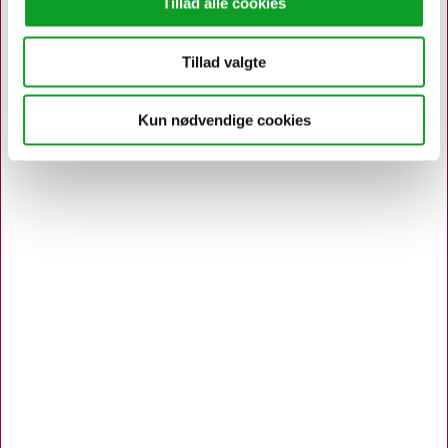
Tillad alle cookies
Kuhlaus Vej 80, Næstved
55 72 10 75
Tillad valgte
Københavnsvej 106 F, Roskilde
46 77 02 00
Kun nødvendige cookies
info@hertelsboresko.dk
CVR: 34 72 79 37
Kundeservice
Om Hertels Boresko A/S
Kundeservice og kontakt
Persondatapolitik
Salgs- og leveringsbetingelser
Returnering af varer
Bliv kunde
Opret
|
Login