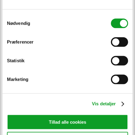
2888C001
Canon blæk PFI-120 Y yellow
Samtykkevalg
Nødvendig
DKK 811,10
/ Stk.
DKK 648,88 ekskl. moms
Præferencer
Jeg ønsker at handle som
Føj til kurv
Statistik
Privat
Erhverv & EAN
På lager | Lev.tid: 2-5 hverdage
Marketing
Spar 3%
Vis detaljer
Tillad alle cookies