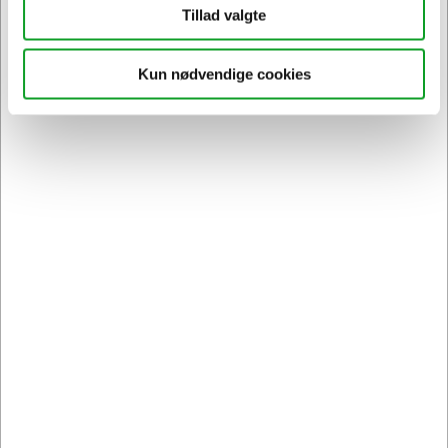
Tillad valgte
Kun nødvendige cookies
2889C001
Canon blæk PFI-320 MBK mat sort
Normalpris DKK 1.771,28
DKK 1.709,94
/ Stk.
DKK 1.367,95 ekskl. moms
Føj til kurv
På lager | Lev.tid: 2-5 hverdage
Spar 7%