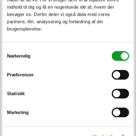
indhold til dig og få en nogenlunde idé af, hvem der
besøger os. Derfor deler vi også data med vores
partnere, ifm. analysering og forbedring af din
brugeroplevelse.
0898B001
Canon blæk PFI-102 Y gul
Samtykkevalg
Nødvendig
Normalpris DKK 855,55
DKK 797,70
/ Stk.
Fra
DKK 638,16 ekskl. moms
Præferencer
Jeg ønsker at handle som
Føj til kurv
Statistik
Privat
Erhverv & EAN
På lager | Lev.tid: 2-5 hverdage
Marketing
Spar 7%