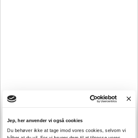
0895B001
Canon blæk PFI-102 BK sort
Normalpris DKK 855,51
DKK 797,66
/ Stk.
Fra
DKK 638,13 ekskl. moms
Føj til kurv
På lager | Lev.tid: 2-5 hverdage
Spar 7%
Jep, her anvender vi også cookies
Du behøver ikke at tage imod vores cookies, selvom vi
håber at du vil. For vi bruger dem til at tilpasse vores