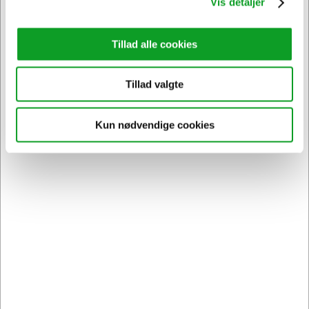
Vis detaljer
Tillad alle cookies
Tillad valgte
Kun nødvendige cookies
0896B001
Canon blæk PFI-102 C cyan
Normalpris DKK 858,19
DKK 800,16
/ Stk.
Fra
DKK 640,13 ekskl. moms
Føj til kurv
På lager | Lev.tid: 2-5 hverdage