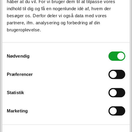
håber at du vil. For vi bruger dem til at tilpasse vores
indhold til dig og få en nogenlunde idé af, hvem der
besøger os. Derfor deler vi også data med vores
partnere, ifm. analysering og forbedring af din
brugeroplevelse.
OKI20448
OKI TONER C831/C841 CYAN, 10000 sider
Samtykkevalg
Nødvendig
Normalpris DKK 3.273,96
DKK 3.052,60
/ Stk.
Fra
DKK 2.442,08 ekskl. moms
Præferencer
Jeg ønsker at handle som
Føj til kurv
Statistik
Privat
Erhverv & EAN
På lager | Lev.tid: 2-5 hverdage
Marketing
Spar 5%