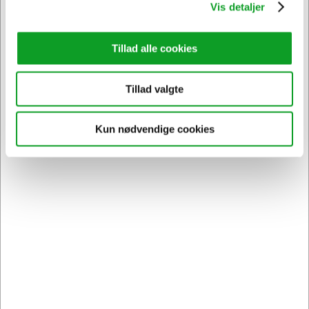
Vis detaljer
Tillad alle cookies
Tillad valgte
Kun nødvendige cookies
OKI20449
OKI TONER C831/C841 MAGENTA, 10000 sider
Normalpris DKK 3.273,96
DKK 3.101,70
/ Stk.
Fra
DKK 2.481,36 ekskl. moms
Føj til kurv
På lager | Lev.tid: 2-5 hverdage