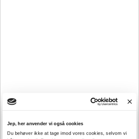
OKI20430
OKI TROMLE C831/C841 CYAN, 30000 sider
Normalpris DKK 2.479,26
DKK 2.348,58
/ Stk.
Fra
DKK 1.878,86 ekskl. moms
Føj til kurv
På lager | Lev.tid: 2-5 hverdage
Spar 7%
Jep, her anvender vi også cookies
Du behøver ikke at tage imod vores cookies, selvom vi