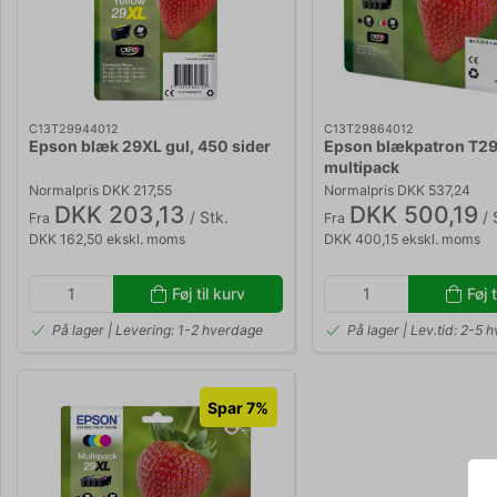
C13T29944012
C13T29864012
Epson blæk 29XL gul, 450 sider
Epson blækpatron T2
multipack
Normalpris DKK 217,55
Normalpris DKK 537,24
DKK 203,13
DKK 500,19
/ Stk.
/ 
Fra
Fra
DKK 162,50 ekskl. moms
DKK 400,15 ekskl. moms
Føj til kurv
Føj 
På lager | Levering: 1-2 hverdage
På lager | Lev.tid: 2-5 
Spar 7%