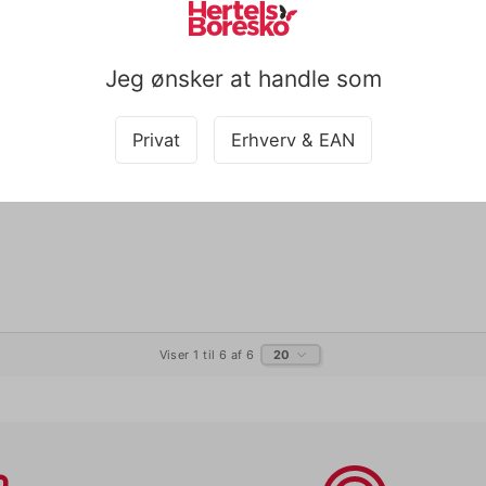
Jeg ønsker at handle som
Privat
Erhverv & EAN
Viser 1 til 6 af 6
20