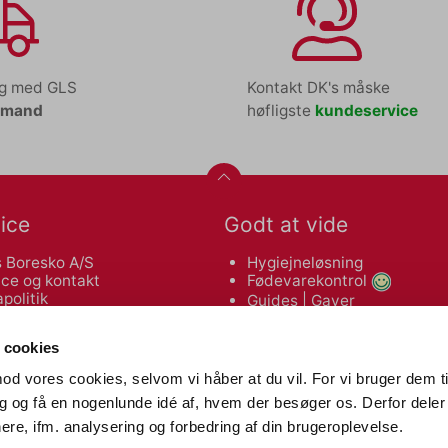
ng med GLS
Kontakt DK's måske
tmand
høfligste
kundeservice
ice
Godt at vide
 Boresko A/S
Hygiejneløsning
ce og kontakt
Fødevarekontrol
politik
Guides
|
Gaver
leveringsbetingelser
Makulatorguide
 af varer
Tonerguide
 cookies
od vores cookies, selvom vi håber at du vil. For vi bruger dem ti
Nyttige links
dig og få en nogenlunde idé af, hvem der besøger os. Derfor deler 
re, ifm. analysering og forbedring af din brugeroplevelse.
in
Affaldssortering