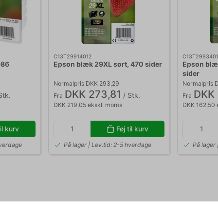
C13T29914012
C13T299340
986
Epson blæk 29XL sort, 470 sider
Epson blæ
sider
Normalpris DKK 293,29
Normalpris 
DKK 273,81
DKK 
Stk.
/ Stk.
Fra
Fra
DKK 219,05 ekskl. moms
DKK 162,50 
til kurv
Føj til kurv
hverdage
På lager | Lev.tid: 2-5 hverdage
På lager 