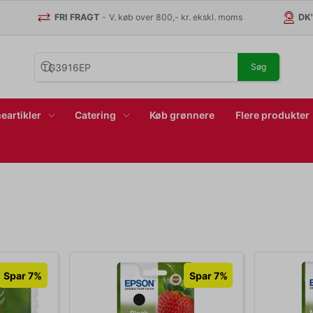
FRI FRAGT
-
V. køb over 800,- kr. ekskl. moms
DK
Søg
eartikler
Catering
Køb grønnere
Flere produkter
Spar 7%
Spar 7%