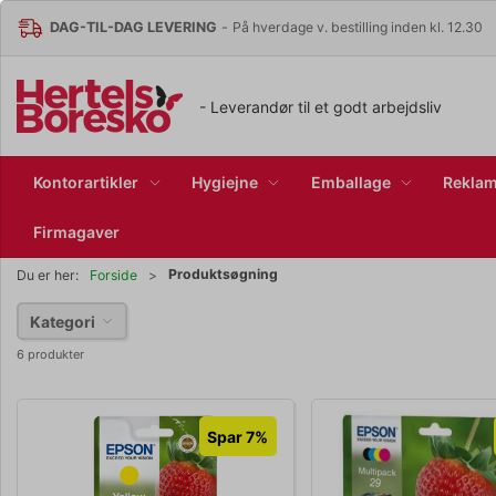
DAG-TIL-DAG LEVERING
-
På hverdage v. bestilling inden kl. 12.30
- Leverandør til et godt arbejdsliv
Kontorartikler
Hygiejne
Emballage
Reklam
Firmagaver
Produktsøgning
Du er her:
Forside
Kategori
6 produkter
Spar 7%