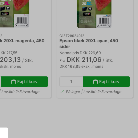
12
C13T29924012
k 29XL magenta, 450
Epson blæk 29XL cyan, 450
sider
DKK 217,55
Normalpris DKK 226,69
203,13
DKK 211,06
/ Stk.
/ Stk.
Fra
ekskl. moms
DKK 168,85 ekskl. moms
Føj til kurv
Føj til kurv
| Lev.tid: 2-5 hverdage
På lager | Lev.tid: 2-5 hverdage