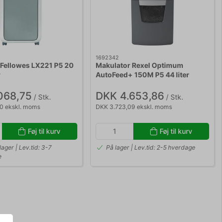
1692342
 Fellowes LX221 P5 20
Makulator Rexel Optimum
r
AutoFeed+ 150M P5 44 liter
068,75
DKK 4.653,86
/ Stk.
/ Stk.
0 ekskl. moms
DKK 3.723,09 ekskl. moms
Føj til kurv
Føj til kurv
 lager | Lev.tid: 3-7
På lager | Lev.tid: 2-5 hverdage
e