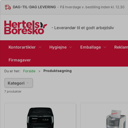
DAG-TIL-DAG LEVERING
-
På hverdage v. bestilling inden kl. 12.30
- Leverandør til et godt arbejdsliv
Kontorartikler
Hygiejne
Emballage
Reklam
Firmagaver
Produktsøgning
Du er her:
Forside
Kategori
7 produkter