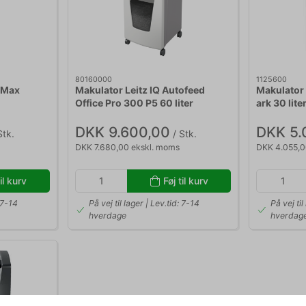
80160000
1125600
tiMax
Makulator Leitz IQ Autofeed
Makulator
Office Pro 300 P5 60 liter
ark 30 lite
DKK 9.600,00
DKK 5.
Stk.
/ Stk.
DKK 7.680,00 ekskl. moms
DKK 4.055,0
til kurv
Føj til kurv
: 7-14
På vej til lager | Lev.tid: 7-14
På vej til
hverdage
hverdag