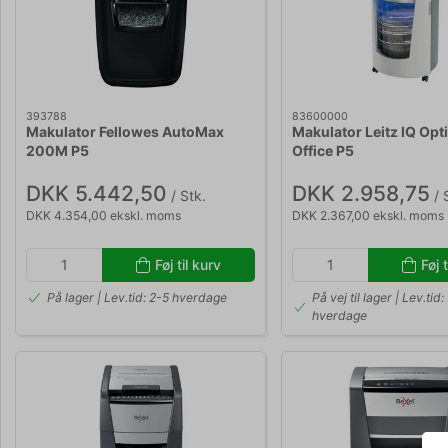
393788
83600000
Makulator Fellowes AutoMax
Makulator Leitz IQ Op
200M P5
Office P5
DKK 5.442,50
DKK 2.958,75
/ Stk.
/ 
DKK 4.354,00 ekskl. moms
DKK 2.367,00 ekskl. moms
Føj til kurv
Føj 
På lager | Lev.tid: 2-5 hverdage
På vej til lager | Lev.tid
hverdage