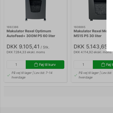
1692386
1608865
Makulator Rexel Optimum
Makulator Rexel Mom
AutoFeed+ 300M P5 60 liter
M515 P5 30 liter
DKK 9.105,41
DKK 5.143,65
/ Stk.
/ S
DKK 7.284,33 ekskl. moms
DKK 4.114,92 ekskl. moms
Føj til kurv
Føj 
På vej til lager | Lev.tid: 7-14
På vej til lager | Lev.tid
hverdage
hverdage