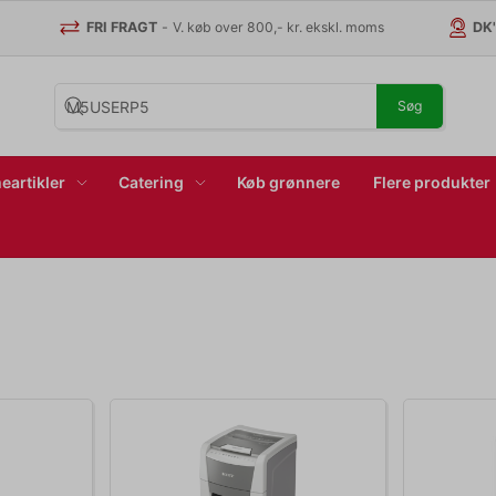
FRI FRAGT
-
V. køb over 800,- kr. ekskl. moms
DK
Søg
eartikler
Catering
Køb grønnere
Flere produkter