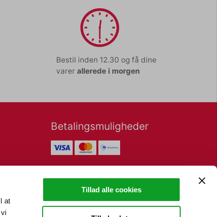
Bestil inden 12.30 og få dine
varer
allerede i morgen
Betalingsmuligheder
Nyhedsbrev
Tillad alle cookies
l at
vi