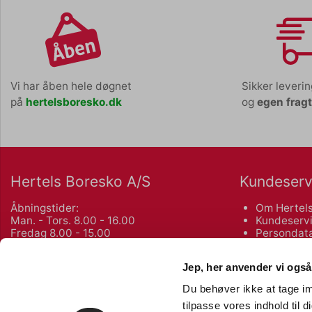
Vi har åben hele døgnet
Sikker leveri
på
hertelsboresko.dk
og
egen frag
Hertels Boresko A/S
Kundeserv
Åbningstider:
Om Hertels
Man. - Tors. 8.00 - 16.00
Kundeservi
Fredag 8.00 - 15.00
Persondata
Salgs- og 
Kuhlaus Vej 80, Næstved
Returnering
Jep, her anvender vi også
55 72 10 75
Du behøver ikke at tage im
Københavnsvej 106 F, Roskilde
Bliv kunde
tilpasse vores indhold til 
46 77 02 00