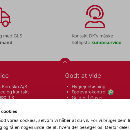
ng med GLS
Kontakt DK's måske
tmand
høfligste
kundeservice
ice
Godt at vide
 Boresko A/S
Hygiejneløsning
ce og kontakt
Fødevarekontrol
politik
Guides
|
Gaver
leveringsbetingelser
Makulatorguide
 af varer
Tonerguide
 cookies
od vores cookies, selvom vi håber at du vil. For vi bruger dem ti
Nyttige links
dig og få en nogenlunde idé af, hvem der besøger os. Derfor deler 