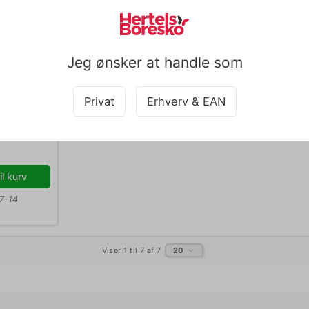
Jeg ønsker at handle som
entum
Privat
Erhverv & EAN
tk.
til kurv
: 7-14
Viser 1 til 7 af 7
20