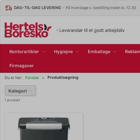
DAG-TIL-DAG LEVERING
-
På hverdage v. bestilling inden kl. 12.30
- Leverandør til et godt arbejdsliv
Kontorartikler
Hygiejne
Emballage
Reklam
Firmagaver
Produktsøgning
Du er her:
Forside
Kategori
1 produkt