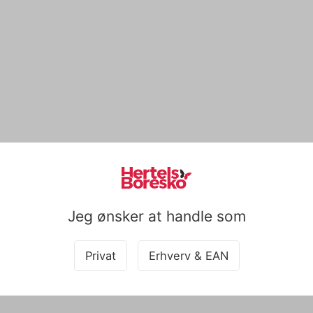
Jeg ønsker at handle som
Viser 1 til 1 af 1
20
Privat
Erhverv & EAN