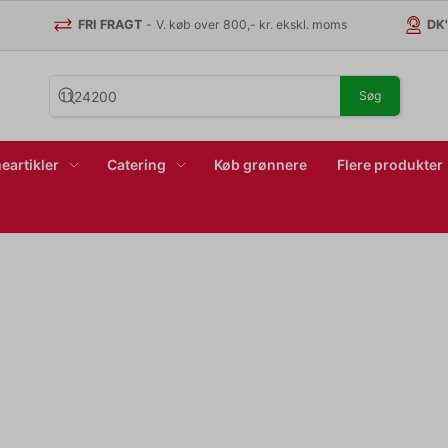
FRI FRAGT
-
V. køb over 800,- kr. ekskl. moms
DK
Søg
eartikler
Catering
Køb grønnere
Flere produkter