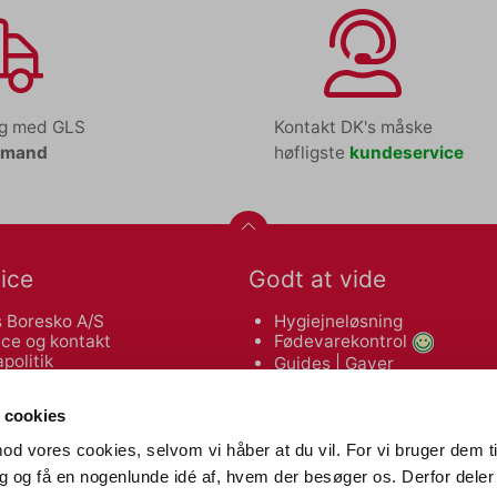
ng med GLS
Kontakt DK's måske
tmand
høfligste
kundeservice
ice
Godt at vide
 Boresko A/S
Hygiejneløsning
ce og kontakt
Fødevarekontrol
politik
Guides
|
Gaver
leveringsbetingelser
Makulatorguide
 af varer
Tonerguide
 cookies
od vores cookies, selvom vi håber at du vil. For vi bruger dem ti
Nyttige links
dig og få en nogenlunde idé af, hvem der besøger os. Derfor deler 