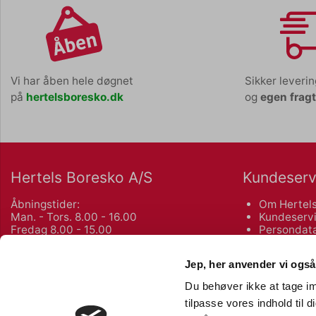
Vi har åben hele døgnet
Sikker leveri
på
hertelsboresko.dk
og
egen frag
Hertels Boresko A/S
Kundeserv
Åbningstider:
Om Hertels
Man. - Tors. 8.00 - 16.00
Kundeservi
Fredag 8.00 - 15.00
Persondata
Salgs- og 
Kuhlaus Vej 80, Næstved
Returnering
Jep, her anvender vi også
55 72 10 75
Du behøver ikke at tage im
Københavnsvej 106 F, Roskilde
Bliv kunde
tilpasse vores indhold til 
46 77 02 00