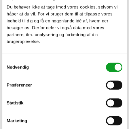
Sælges i pakker af 5 Pakker
Sælges i pakker af 9 Pakker
Du behøver ikke at tage imod vores cookies, selvom vi
håber at du vil. For vi bruger dem til at tilpasse vores
indhold til dig og få en nogenlunde idé af, hvem der
besøger os. Derfor deler vi også data med vores
partnere, ifm. analysering og forbedring af din
brugeroplevelse.
Samtykkevalg
Nødvendig
Præferencer
Jeg ønsker at handle som
Vi har åben hele døgnet
på
hertelsboresko.dk
Statistik
Privat
Erhverv & EAN
Marketing