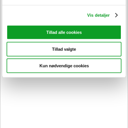
Vis detaljer
Sikker levering med GLS
og
egen fragtmand
Tillad alle cookies
Tillad valgte
Kun nødvendige cookies
Kontakt DK's måske
høfligste
kundeservice