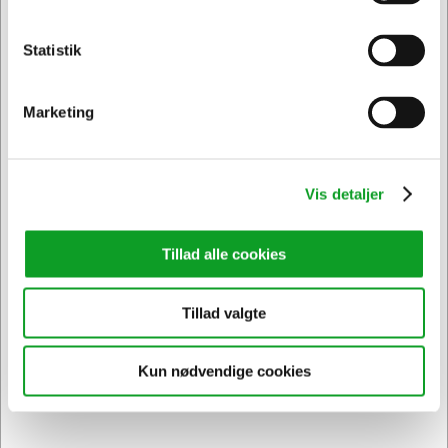
Statistik
Privat
Erhverv & EAN
Marketing
27084800
Vis detaljer
Mini Planner ugekalender REFILL 2027
Normalpris DKK 102,44
Tillad alle cookies
DKK 71,71
/ Stk.
DKK 57,37 ekskl. moms
Tillad valgte
Føj til kurv
Kun nødvendige cookies
På vej til lager | Forudbestil
Viser 1 til 13 af 13
20