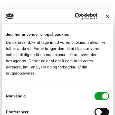
27227410
Life Planner Essentials A5 ugekalender 2027
Jep, her anvender vi også cookies
Normalpris DKK 170,94
DKK 119,66
/ Stk.
Du behøver ikke at tage imod vores cookies, selvom vi
DKK 95,73 ekskl. moms
håber at du vil. For vi bruger dem til at tilpasse vores
indhold til dig og få en nogenlunde idé af, hvem der
Føj til kurv
besøger os. Derfor deler vi også data med vores
partnere, ifm. analysering og forbedring af din
På vej til lager | Forudbestil
brugeroplevelse.
Spar 30%
Samtykkevalg
Nødvendig
Præferencer
Jeg ønsker at handle som