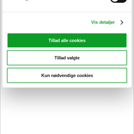
Vis detaljer
Tillad alle cookies
Tillad valgte
Kun nødvendige cookies
1538386
JobOut Massagekrog
DKK 172,19
/ Stk.
DKK 137,75 ekskl. moms
Føj til kurv