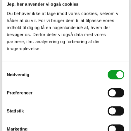
Jep, her anvender vi også cookies
Du behøver ikke at tage imod vores cookies, selvom vi
håber at du vil. For vi bruger dem til at tilpasse vores
indhold til dig og få en nogenlunde idé af, hvem der
besøger os. Derfor deler vi også data med vores
partnere, ifm. analysering og forbedring af din
brugeroplevelse.
103573
MÅTTE YOGA FLEX MIDSTYKKE
Samtykkevalg
Normalpris DKK 699,69
Nødvendig
DKK 652,19
/ Stk.
Fra
DKK 521,75 ekskl. moms
Præferencer
Jeg ønsker at handle som
Føj til kurv
På lager | Lev.tid: 2-5 hverdage
Statistik
Privat
Erhverv & EAN
Marketing