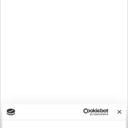
1538132
Yogamåtte Jobout
DKK 552,19
/ Stk.
DKK 441,75 ekskl. moms
Føj til kurv
På vej til lager | Lev.tid: 7-14 hverdage
Spar 7%