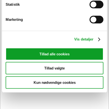
Statistik
Privat
Erhverv & EAN
Vi har åben hele døgnet
Marketing
på
hertelsboresko.dk
Vis detaljer
Tillad alle cookies
Sikker levering med GLS
Tillad valgte
og
egen fragtmand
Kun nødvendige cookies