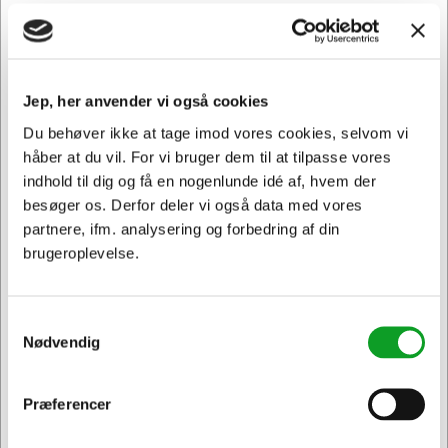
182403
100211
Målestok Linex 312
Toiletpapir Tork T4
110317 Premium 3-lags
42 rl.
Normalpris DKK 560,94
DKK 103,69
DKK 499,69
/ Stk.
/
Fra
Jep, her anvender vi også cookies
DKK 82,95 ekskl. moms
Kartoner
DKK 399,75 ekskl. moms
Du behøver ikke at tage imod vores cookies, selvom vi
Føj til kurv
Føj til kurv
håber at du vil. For vi bruger dem til at tilpasse vores
indhold til dig og få en nogenlunde idé af, hvem der
På lager | Levering: 1-2
På lager | Lev.tid: 2-5
besøger os. Derfor deler vi også data med vores
hverdage
hverdage
partnere, ifm. analysering og forbedring af din
brugeroplevelse.
Samtykkevalg
Nødvendig
Præferencer
Jeg ønsker at handle som