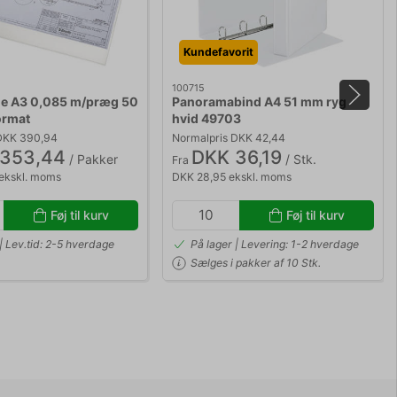
Kundefavorit
100715
e A3 0,085 m/præg 50
Panoramabind A4 51 mm ryg
ormat
hvid 49703
DKK 390,94
Normalpris DKK 42,44
353,44
DKK 36,19
/ Pakker
/ Stk.
Fra
ekskl. moms
DKK 28,95 ekskl. moms
Føj til kurv
Føj til kurv
| Lev.tid: 2-5 hverdage
På lager | Levering: 1-2 hverdage
Sælges i pakker af 10 Stk.