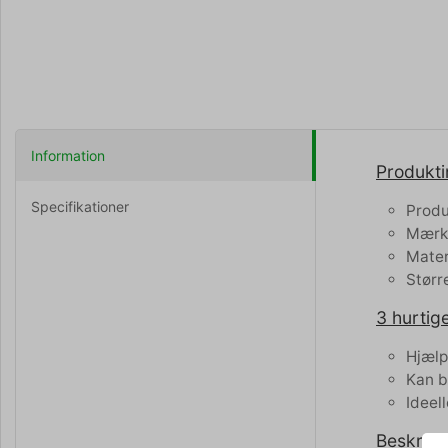
Information
Produkti
Specifikationer
Produ
Mærke
Mater
Størr
3 hurtige
Hjælp
Kan b
Ideell
Beskrive