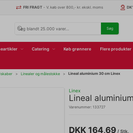
FRI FRAGT
-
V. køb over 800,- kr. ekskl. moms
DK
Søg
eartikler
Catering
Køb grønnere
Flere produkter
Lineal aluminium 30 cm Linex
dskaber
Linealer og målestokke
Linex
Lineal aluminiu
Varenummer:
133727
DKK 164,69
/ Stk.