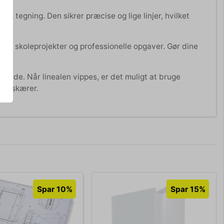
sk tegning. Den sikrer præcise og lige linjer, hvilket
både skoleprojekter og professionelle opgaver. Gør dine
glide. Når linealen vippes, er det muligt at bruge
an skærer.
Spar 10%
Spar 15%