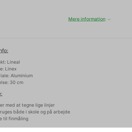
Mere information
nfo:
kt: Lineal
: Linex
iale: Aluminium
else: 30 cm
:
er med at tegne lige linjer
ruges både i skole og på arbejde
e til finmåling
lse: