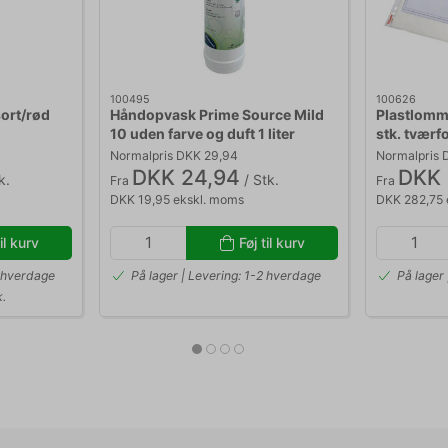
100495
100626
sort/rød
Håndopvask Prime Source Mild
Plastlomm
10 uden farve og duft 1 liter
stk. tværf
Normalpris DKK 29,94
Normalpris 
DKK 24,94
DKK 
k.
/ Stk.
Fra
Fra
DKK 19,95 ekskl. moms
DKK 282,75 
il kurv
Føj til kurv
2 hverdage
På lager | Levering: 1-2 hverdage
På lager 
k.