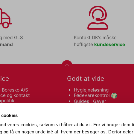
ng med GLS
Kontakt DK's måske
tmand
høfligste
kundeservice
ice
Godt at vide
 Boresko A/S
Hygiejneløsning
ce og kontakt
Fødevarekontrol
politik
Guides
|
Gaver
leveringsbetingelser
Makulatorguide
 af varer
Tonerguide
 cookies
od vores cookies, selvom vi håber at du vil. For vi bruger dem ti
Nyttige links
dig og få en nogenlunde idé af, hvem der besøger os. Derfor deler 