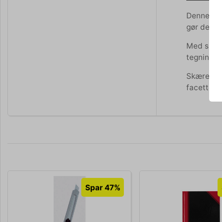
Denne line
gør den u
Med sin h
tegninger
Skæreline
facetten 
Spar 47%