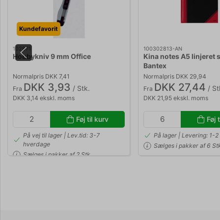
Kundefavorit
102871
100302813-AN
Hobbykniv 9 mm Office
Kina notes A5 linjeret 
Bantex
Normalpris DKK 7,41
Normalpris DKK 29,94
DKK 3,93
DKK 27,44
/ Stk.
/ St
Fra
Fra
DKK 3,14 ekskl. moms
DKK 21,95 ekskl. moms
Føj til kurv
Føj t
På vej til lager | Lev.tid: 3-7
På lager | Levering: 1-
hverdage
Sælges i pakker af 6 St
Sælges i pakker af 2 Stk.