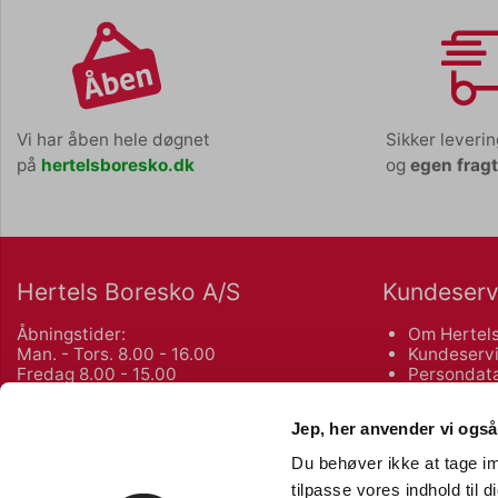
Vi har åben hele døgnet
Sikker leveri
på
hertelsboresko.dk
og
egen frag
Hertels Boresko A/S
Kundeserv
Åbningstider:
Om Hertels
Man. - Tors. 8.00 - 16.00
Kundeservi
Fredag 8.00 - 15.00
Persondata
Salgs- og 
Kuhlaus Vej 80, Næstved
Returnering
Jep, her anvender vi også
55 72 10 75
Du behøver ikke at tage im
Københavnsvej 106 F, Roskilde
Bliv kunde
tilpasse vores indhold til 
46 77 02 00