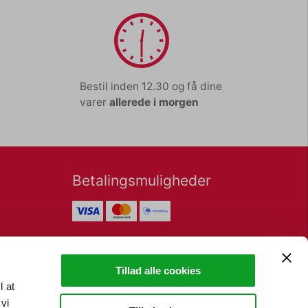
Bestil inden 12.30 og få dine
varer
allerede i morgen
Betalingsmuligheder
Nyhedsbrev
Tillad alle cookies
l at
vi