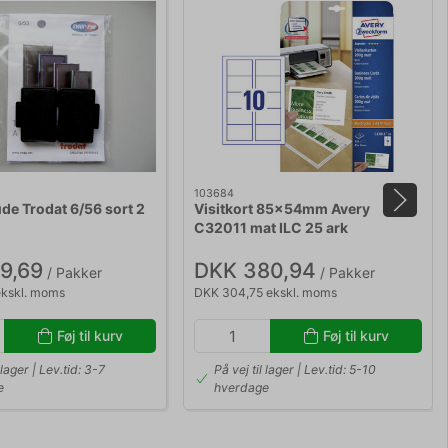
103684
de Trodat 6/56 sort 2
Visitkort 85x54mm Avery
C32011 mat ILC 25 ark
9,69
DKK 380,94
/ Pakker
/ Pakker
ekskl. moms
DKK 304,75 ekskl. moms
Føj til kurv
Føj til kurv
 lager | Lev.tid: 3-7
På vej til lager | Lev.tid: 5-10
e
hverdage