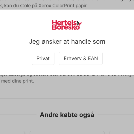
ik, kan du stole på Xerox ColorPrint papir.
 ucoatet og glat, hvilket giver en jævn og ren overflade til di
ævnt, hvilket eliminerer problemer med blæksmøring eller afgiv
nt, hvilket gør det til det perfekte valg for kontoret.
Jeg ønsker at handle som
ger du mange forskellige typer printere på dit kontor? Xerox
re og multifunktionsprintere, så du kan bruge det på tværs af 
til farveprint, og sikrer fantastiske detaljer samt gråtoner.
Privat
Erhverv & EAN
u miljøbevidst? Vores Xerox ColorPrint er FSC®-certificeret. 
iljømæssige og sociale standarder. Så du kan have samvittigh
 med dine print.
Andre købte også