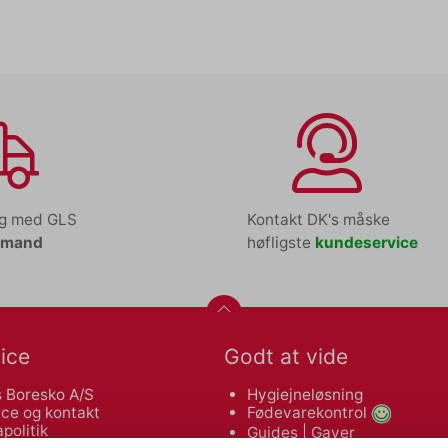
ng med GLS
Kontakt DK's måske
tmand
høfligste
kundeservice
ice
Godt at vide
 Boresko A/S
Hygiejneløsning
ce og kontakt
Fødevarekontrol
politik
Guides
|
Gaver