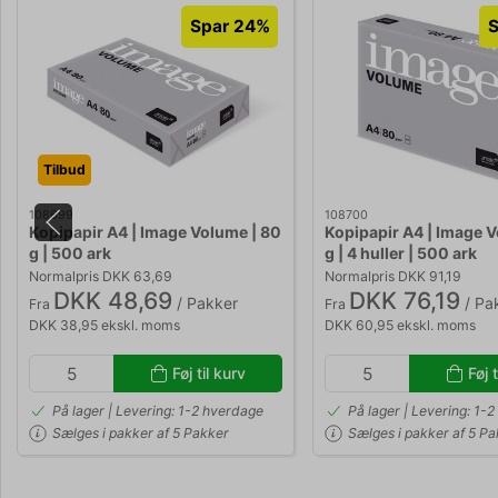
Spar 24%
S
Tilbud
108699
108700
Kopipapir A4 | Image Volume | 80
Kopipapir A4 | Image 
g | 500 ark
g | 4 huller | 500 ark
Normalpris DKK 63,69
Normalpris DKK 91,19
DKK 48,69
DKK 76,19
/ Pakker
/ Pa
Fra
Fra
DKK 38,95 ekskl. moms
DKK 60,95 ekskl. moms
Føj til kurv
Føj t
På lager | Levering: 1-2 hverdage
På lager | Levering: 1-
Sælges i pakker af 5 Pakker
Sælges i pakker af 5 P