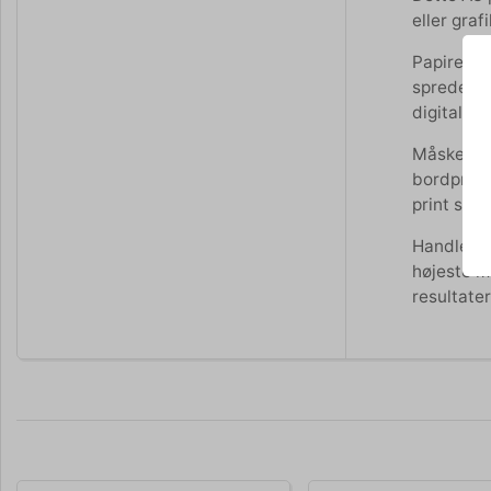
eller graf
Papiret er
spredes j
digitalpri
Måske bru
bordprinte
print som 
Handler d
højeste m
resultater