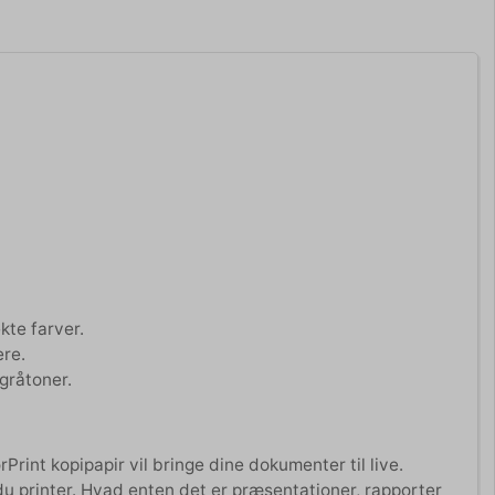
kte farver.
ere.
 gråtoner.
Print kopipapir vil bringe dine dokumenter til live.
du printer. Hvad enten det er præsentationer, rapporter