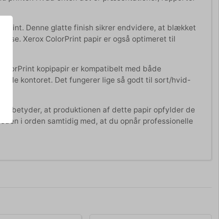
ne print. Denne glatte finish sikrer endvidere, at blækket
else. Xerox ColorPrint papir er også optimeret til
 ColorPrint kopipapir er kompatibelt med både
hele kontoret. Det fungerer lige så godt til sort/hvid-
Det betyder, at produktionen af dette papir opfylder de
eden i orden samtidig med, at du opnår professionelle