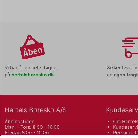
Vi har åben hele døgnet
Sikker leveri
på
hertelsboresko.dk
og
egen frag
Hertels Boresko A/S
Kundeserv
Åbningstider:
Om Hertels
Man. - Tors. 8.00 - 16.00
Kundeservi
Fredag 8.00 - 15.00
Persondata