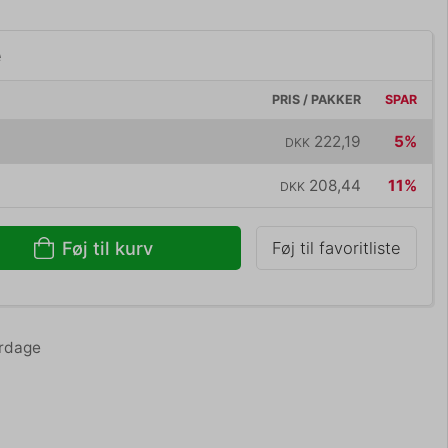
e
PRIS / PAKKER
SPAR
222,19
5%
DKK
208,44
11%
DKK
Føj til kurv
Føj til favoritliste
erdage