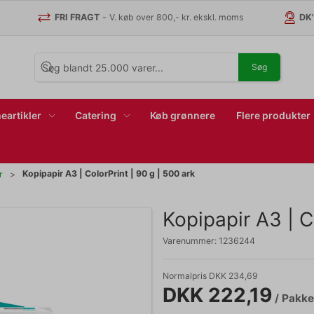
FRI FRAGT
-
V. køb over 800,- kr. ekskl. moms
DK
Søg
eartikler
Catering
Køb grønnere
Flere produkter
Kopipapir A3 | ColorPrint | 90 g | 500 ark
r
Kopipapir A3 | C
Varenummer:
1236244
Normalpris DKK 234,69
DKK 222,19
/ Pakke