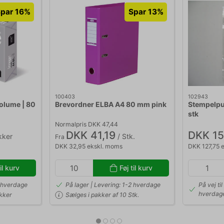
par 16%
Spar 13%
100403
102943
Volume | 80
Brevordner ELBA A4 80 mm pink
Stempelpu
stk
Normalpris DKK 47,44
DKK 41,19
DKK 15
kker
/ Stk.
Fra
DKK 32,95 ekskl. moms
DKK 127,75 
il kurv
Føj til kurv
2 hverdage
På lager | Levering: 1-2 hverdage
På vej til
hverdag
akker
Sælges i pakker af 10 Stk.