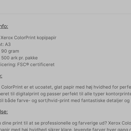
nfo:
 Xerox ColorPrint kopipapir
t: A3
 90 gram
: 500 ark pr. pakke
ficering: FSC® certificeret
:
 ColorPrint er et ucoatet, glat papir med høj hvidhed for perfe
ret til digitalprint og passer perfekt til alle typer kontorprint
 til både farve- og sort/hvid-print med fantastiske detaljer og
lse:
dine print til at se professionelle og farverige ud? Xerox Color
papir med høj hvidhed sikrer klare, levende farver hver gang 