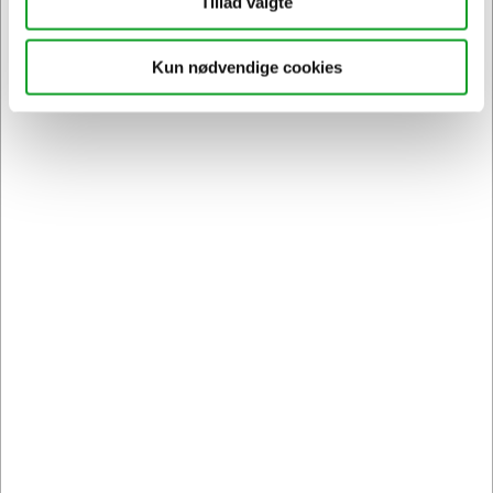
Tillad valgte
daglige rutiner og arbejdsvaner. Det kan dog være en god idé
at sætte sig et mål for, hvor meget du vil cykle i løbet af en
dag. Så har du noget konkret at gå efter.
Kun nødvendige cookies
Skrivebordscykler og anden
ergonomi til kontoret
Hos Hertels Boresko A/S har vi også andre ergonomiske
produkter til kontoret end skrivebordscykler. Skrivebordscyklen
kan være et rigtig godt supplement til det ergonomiske kontor,
da den giver medarbejderne med et stillesiddende arbejde
muligheden for at være aktive i løbet af dagen. Det kan dog
også godt give mening at supplere med andre ergonomiske
produkter end blot kontorcyklen. De fleste mindre kontorer vil
kunne klare sig med en enkelt eller to kontorcykler, som
medarbejderne kan skiftes til at bruge. Skrivebordscyklerne i
vores sortiment er lette at køre rundt, og dermed er det nemt
for medarbejderne at flytte dem til og fra kontorpladsen.
Det er selvfølgelig altid vigtigt med et ordentligt skrivebord og
en god kontorstol. Gerne et skrivebord, der kan hæves og