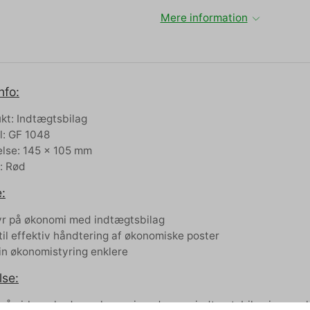
Mere information
nfo:
kt: Indtægtsbilag
: GF 1048
else: 145 x 105 mm
: Rød
:
yr på økonomi med indtægtsbilag
 til effektiv håndtering af økonomiske poster
in økonomistyring enklere
lse:
 på virksomhedens økonomi med vores indtægtsbilag i en prakt