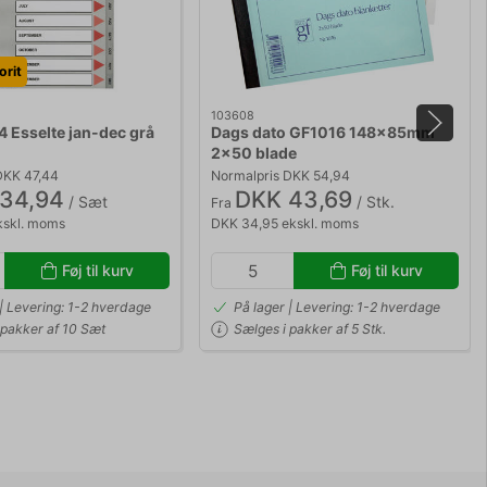
rit
103608
4 Esselte jan-dec grå
Dags dato GF1016 148x85mm
2x50 blade
DKK 47,44
Normalpris DKK 54,94
34,94
DKK 43,69
/ Sæt
/ Stk.
Fra
kskl. moms
DKK 34,95 ekskl. moms
Føj til kurv
Føj til kurv
 | Levering: 1-2 hverdage
På lager | Levering: 1-2 hverdage
 pakker af 10 Sæt
Sælges i pakker af 5 Stk.