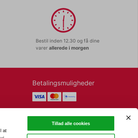
Bestil inden 12.30 og få dine
varer
allerede i morgen
Betalingsmuligheder
Nyhedsbrev
Tillad alle cookies
l at
vi