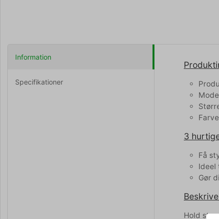
Information
Produkti
Specifikationer
Produ
Model
Størr
Farve
3 hurtige
Få st
Ideel
Gør d
Beskrive
Hold styr