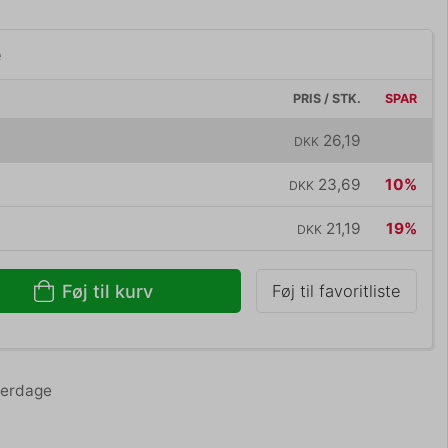
e
PRIS / STK.
SPAR
26,19
DKK
23,69
10%
DKK
21,19
19%
DKK
Føj til kurv
Føj til favoritliste
hverdage