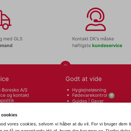
ng med GLS
Kontakt DK's måske
tmand
høfligste
kundeservice
ice
Godt at vide
 Boresko A/S
Hygiejneløsning
ce og kontakt
Fødevarekontrol
politik
Guides
|
Gaver
leveringsbetingelser
Makulatorguide
 af varer
Tonerguide
 cookies
od vores cookies, selvom vi håber at du vil. For vi bruger dem ti
Nyttige links
dig og få en nogenlunde idé af, hvem der besøger os. Derfor deler 