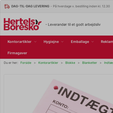
DAG-TIL-DAG LEVERING
-
På hverdage v. bestilling inden kl. 12.30
- Leverandør til et godt arbejdsliv
Kontorartikler
Hygiejne
Emballage
Reklam
Firmagaver
Du er her:
Forside
Kontorartikler
Blokke
Blanketter
Indtæ