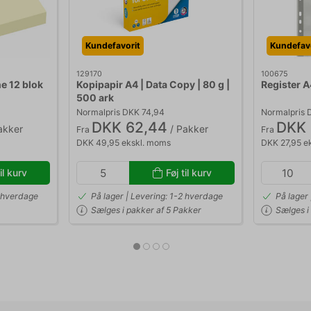
Kundefavorit
Kundefavo
129170
100675
e 12 blok
Kopipapir A4 | Data Copy | 80 g |
Register A
500 ark
Normalpris DKK 74,94
Normalpris 
DKK 62,44
DKK 
akker
/ Pakker
Fra
Fra
DKK 49,95 ekskl. moms
DKK 27,95 e
il kurv
Føj til kurv
2 hverdage
På lager | Levering: 1-2 hverdage
På lager
Sælges i pakker af 5 Pakker
Sælges i