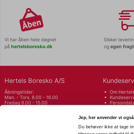
Vi har åben hele døgnet
Sikker leveri
på
hertelsboresko.dk
og
egen frag
Hertels Boresko A/S
Kundeserv
Åbningstider:
Om Hertels
Man. - Tors. 8.00 - 16.00
Kundeservi
Fredag 8.00 - 15.00
Persondata
Salgs- og 
Kuhlaus Vej 80, Næstved
Returnering
Jep, her anvender vi også
55 72 10 75
Du behøver ikke at tage im
Københavnsvej 106 F, Roskilde
Bliv kunde
tilpasse vores indhold til 