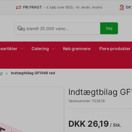
FRI FRAGT
-
V. køb over 800,- kr. ekskl. moms
DK
Søg
eartikler
Catering
Køb grønnere
Flere produkter
Indtægtbilag GF1048 rød
gt
Indtægtbilag GF
Varenummer:
103618
DKK 26,19
/ Stk.