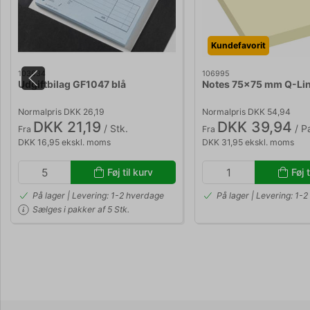
Kundefavorit
103634
106995
Udgiftbilag GF1047 blå
Notes 75x75 mm Q-Lin
Normalpris DKK 26,19
Normalpris DKK 54,94
DKK 21,19
DKK 39,94
/ Stk.
/ P
Fra
Fra
DKK 16,95 ekskl. moms
DKK 31,95 ekskl. moms
Føj til kurv
Føj t
På lager | Levering: 1-2 hverdage
På lager | Levering: 1-
Sælges i pakker af 5 Stk.