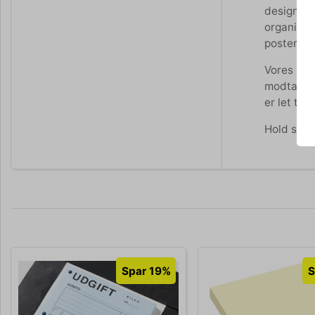
designet 
organiser
postering
Vores indt
modtagels
er let ti
Hold styr
Spar 19%
S