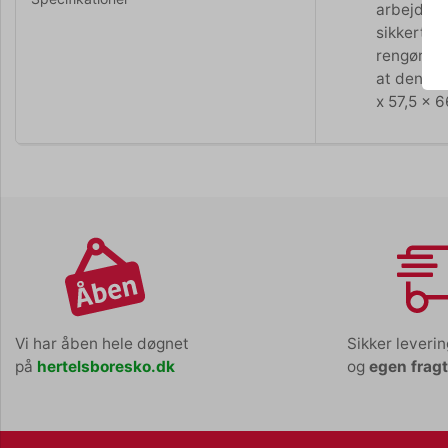
arbejdssti
sikkert. 
rengøring
at den går
x 57,5 x 
Vi har åben hele døgnet
Sikker leveri
på
hertelsboresko.dk
og
egen frag