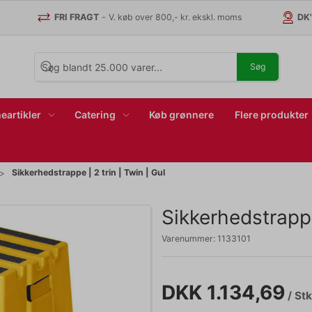
FRI FRAGT
-
V. køb over 800,- kr. ekskl. moms
DK
Søg
eartikler
Catering
Køb grønnere
Flere produkter
Sikkerhedstrappe | 2 trin | Twin | Gul
Sikkerhedstrappe 
Varenummer:
1133101
DKK 1.134,69
/ Stk