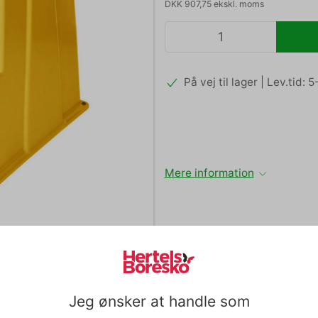
DKK 907,75 ekskl. moms
På vej til lager | Lev.tid:
Mere information
rhedstrin er ideal til dig der har brug for et ekstra trin elle
Jeg ønsker at handle som
undt efter behov. Det er et redskab som er med til at give dig