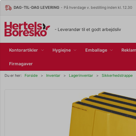
DAG-TIL-DAG LEVERING
-
På hverdage v. bestilling inden kl. 12.30
- Leverandør til et godt arbejdsliv
Kontorartikler
Hygiejne
Emballage
Reklam
Firmagaver
Du er her:
Forside
Inventar
Lagerinventar
Sikkerhedstrappe