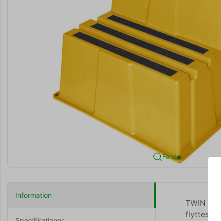
Forstør
Information
TWIN sikke
flyttes r
Specifikationer