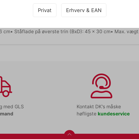
llinger.TWIN sikkerhedstrin giver dig den optimale sikkerhed, 
Privat
Erhverv & EAN
TWIN Sikkerhedstrin kan bære op til 230 kg.TWIN Sikkerhedstri
smidler, så den kan bruges til både industrielt og privat br
 i stykker.Trappen findes desuden i forskellige størrelser, så 
66 cm• Ståflade på øverste trin (BxD): 45 x 30 cm• Max. vægt
ng med GLS
Kontakt DK's måske
tmand
høfligste
kundeservice