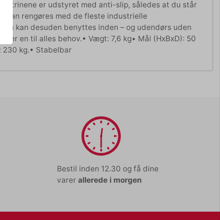
da trinene er udstyret med anti-slip, således at du står
n kan rengøres med de fleste industrielle
ug. Den kan desuden benyttes inden – og udendørs uden
der er en til alles behov.• Vægt: 7,6 kg• Mål (HxBxD): 50
: 230 kg.• Stabelbar
Bestil inden 12.30 og få dine
varer
allerede i morgen