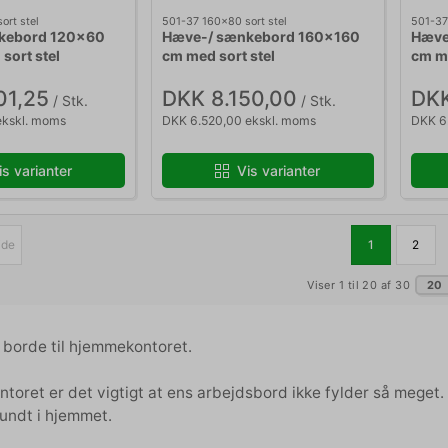
ort stel
501-37 160x80 sort stel
501-37
kebord 120x60
Hæve-/ sænkebord 160x160
Hæve
sort stel
cm med sort stel
cm me
01,25
DKK 8.150,00
DKK
/ Stk.
/ Stk.
ekskl. moms
DKK 6.520,00 ekskl. moms
DKK 6
is varianter
Vis varianter
ide
1
2
Viser 1 til 20 af 30
20
orde til hjemmekontoret.
oret er det vigtigt at ens arbejdsbord ikke fylder så meget. D
 rundt i hjemmet.