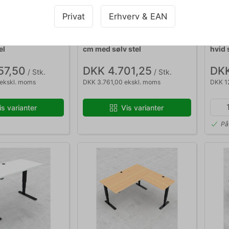
Privat
Erhverv & EAN
idt stel
501-37 120x60 sølv stel
Hjemme
kebord 80x60 cm
Hæve-/ sænkebord 120x60
Hjem
el
cm med sølv stel
hvid 
57,50
DKK 4.701,25
DKK
/ Stk.
/ Stk.
ekskl. moms
DKK 3.761,00 ekskl. moms
DKK 1
is varianter
Vis varianter
På 