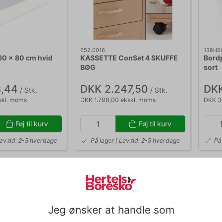
652.0016
138HS
60 x 80 cm hvid
KASSETTE ConSet 4 SKUFFE
Bord
BØG
sort
,44
DKK 2.247,50
DKK
/ Stk.
/ Stk.
skl. moms
DKK 1.798,00 ekskl. moms
DKK 3
Føj til kurv
Føj til kurv
Lev.tid: 2-5 hverdage
På lager | Lev.tid: 2-5 hverdage
På
Jeg ønsker at handle som