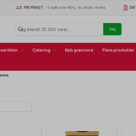
FRI FRAGT
-
V. køb over 800,- kr. ekskl. moms
DK
Søg
eartikler
Catering
Køb grønnere
Flere produkter
ænke