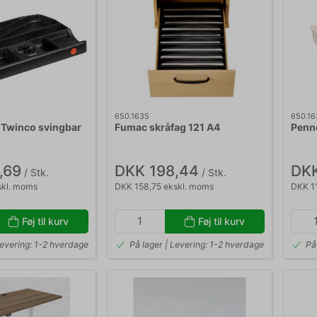
650.1635
650.16
Twinco svingbar
Fumac skråfag 121 A4
Penn
,69
DKK 198,44
DKK
/ Stk.
/ Stk.
skl. moms
DKK 158,75 ekskl. moms
DKK 11
Føj til kurv
Føj til kurv
Levering: 1-2 hverdage
På lager | Levering: 1-2 hverdage
På