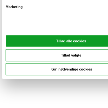
Marketing
Vi har åben hele døgnet
på
hertelsboresko.dk
Tillad alle cookies
Tillad valgte
Kun nødvendige cookies
Sikker levering med GLS
og
egen fragtmand