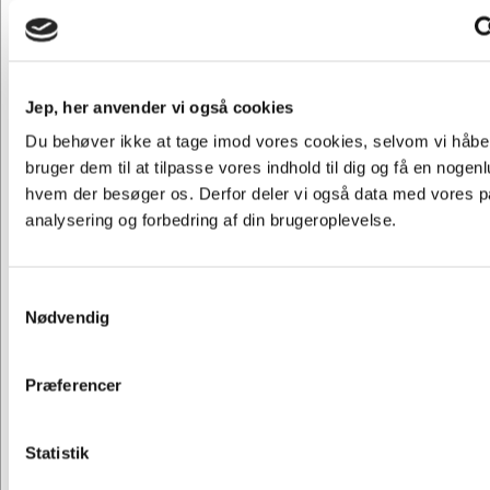
ses i vores sortiment. Du vil med garanti finde noget, som falder
i din smag og som din krop vil være dig taknemmelig for.
Jep, her anvender vi også cookies
Du behøver ikke at tage imod vores cookies, selvom vi håber 
bruger dem til at tilpasse vores indhold til dig og få en nogenl
hvem der besøger os. Derfor deler vi også data med vores pa
analysering og forbedring af din brugeroplevelse.
Anders Michaelsen
Helle
Samtykkevalg
Jens Kristiansen
Nødvendig
Møbelansvarlig
Møbe
Møbelansvarlig
Tlf.: 54 55 15 01
Tlf.:
Tlf.: 26 30 18 04
Præferencer
Mail:
Mail:
Mail:
Jeg ønsker at handle som
ami@hertelsboresko.dk
hes@
jk@hertelsboresko.dk
Statistik
Privat
Erhverv & EAN