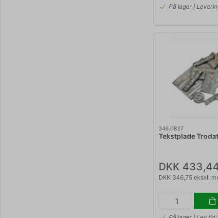
På lager | Leveri
346.0827
Tekstplade Troda
DKK 433,4
DKK 346,75 ekskl. 
På lager | Lev.ti