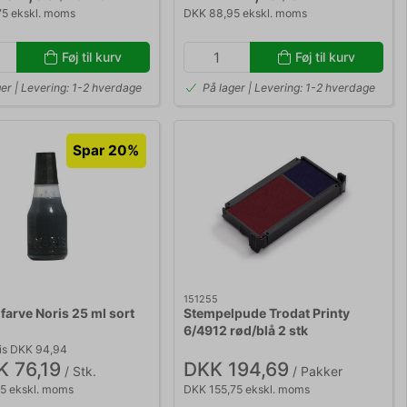
75 ekskl. moms
DKK 88,95 ekskl. moms
Føj til kurv
Føj til kurv
ger | Levering: 1-2 hverdage
På lager | Levering: 1-2 hverdage
Spar 20%
151255
farve Noris 25 ml sort
Stempelpude Trodat Printy
6/4912 rød/blå 2 stk
is DKK 94,94
 76,19
DKK 194,69
/ Stk.
/ Pakker
5 ekskl. moms
DKK 155,75 ekskl. moms