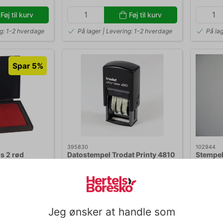
Føj til kurv
Føj til kurv
ng: 1-2 hverdage
På lager | Levering: 1-2 hverdage
På lag
Spar 5%
395830
102944
s 2 rød
Datostempel Trodat Printy 4810
Stempel
med sort pude ISO dato
stk
69
DKK 173,44
DKK 
/ Pakker
/ Stk.
oms
DKK 138,75 ekskl. moms
DKK 93,9
Jeg ønsker at handle som
Føj til kurv
Føj til kurv