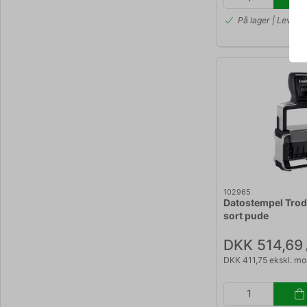
På lager | Lev.ti
102965
Datostempel Tro
sort pude
DKK 514,69
DKK 411,75 ekskl. m