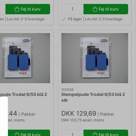
Føj til kurv
Føj til kurv
er | Lev.tid: 2-5 hverdage
På lager | Lev.tid: 2-5 hverdage
102938
pude Trodat 6/55 blå 2
Stempelpude Trodat 6/53 blå 2
stk
117,44
DKK 129,69
/ Pakker
/ Pakker
5 ekskl. moms
DKK 103,75 ekskl. moms
Føj til kurv
Føj til kurv