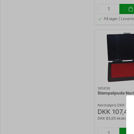
På lager | Leveri
395838
Stempelpude Nori
Normalpris DKK 113,
DKK 107,44
DKK 85,95 ekskl. m