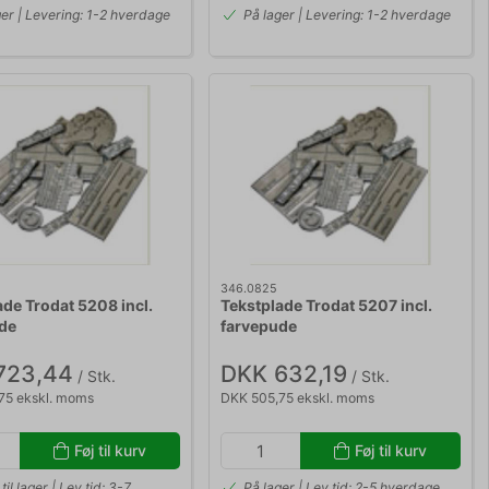
ger | Levering: 1-2 hverdage
På lager | Levering: 1-2 hverdage
346.0825
ade Trodat 5208 incl.
Tekstplade Trodat 5207 incl.
de
farvepude
723,44
DKK 632,19
/ Stk.
/ Stk.
75 ekskl. moms
DKK 505,75 ekskl. moms
Føj til kurv
Føj til kurv
til lager | Lev.tid: 3-7
På lager | Lev.tid: 2-5 hverdage