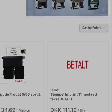
Anbefalet
102971
pude Trodat 6/50 sort 2
Stempel Imprint 11 med rød
tekst BETALT
134,69
DKK 111,19
/ Pakker
/ Stk.