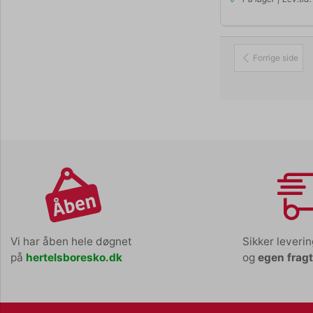
Forrige side
Vi har åben hele døgnet
Sikker leveri
på
hertelsboresko.dk
og
egen frag