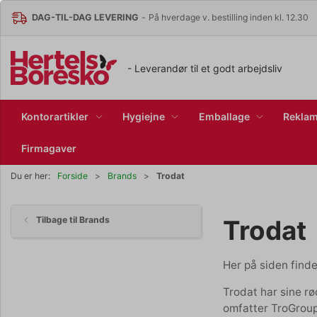
DAG-TIL-DAG LEVERING
-
På hverdage v. bestilling inden kl. 12.30
- Leverandør til et godt arbejdsliv
Kontorartikler
Hygiejne
Emballage
Reklam
Firmagaver
Trodat
Du er her:
Forside
Brands
Trodat
Tilbage til Brands
Her på siden finde
Trodat har sine rø
omfatter TroGroup