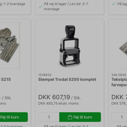
ng: 1-2 hverdage
På vej til lager | Lev.tid: 3-7
På la
hverdage
1538832
346.0826
t 5215
Stempel Trodat 5200 komplet
Tekstpl
farvepu
4
DKK 607,19
DKK 
/ Stk.
/ Stk.
moms
DKK 485,75 ekskl. moms
DKK 578,
Føj til kurv
Føj til kurv
d: 2-5 hverdage
På vej til lager | Lev.tid: 3-7
På vej 