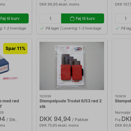
oms
DKK 99,95 ekskl. moms
DKK 107,
Føj til kurv
Føj til kurv
ng: 1-2 hverdage
På lager | Levering: 1-2 hverdage
På la
Spar 11%
102939
150616
e med rød
Stempelpude Trodat 6/53 rød 2
Stempel
T
stk
,69
Normalpr
94
DKK 94,94
DKK
/ Stk.
/ Pakker
Fra
oms
DKK 75,95 ekskl. moms
DKK 60,9