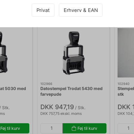
d: 2-5 hverdage
På vej til lager | Lev.tid: 3-7
På lag
Privat
Erhverv & EAN
hverdage
102966
102940
dat 5030 med
Datostempel Trodat 5430 med
Stempel
farvepude
stk
DKK 947,19
DKK 
/ Stk.
/ Stk.
oms
DKK 757,75 ekskl. moms
DKK 104,
Føj til kurv
Føj til kurv