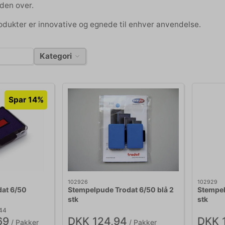
den over.
dukter er innovative og egnede til enhver anvendelse.
Kategori
Spar 14%
102926
102929
at 6/50
Stempelpude Trodat 6/50 blå 2
Stempel
stk
stk
,44
69
DKK 124,94
DKK 
/ Pakker
/ Pakker