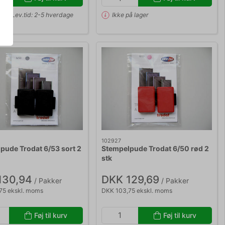
er | Lev.tid: 2-5 hverdage
Ikke på lager
102927
pude Trodat 6/53 sort 2
Stempelpude Trodat 6/50 rød 2
stk
130,94
DKK 129,69
/ Pakker
/ Pakker
75 ekskl. moms
DKK 103,75 ekskl. moms
Føj til kurv
Føj til kurv