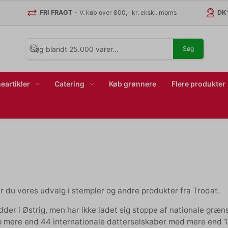
FRI FRAGT
-
V. køb over 800,- kr. ekskl. moms
DK
Søg
eartikler
Catering
Køb grønnere
Flere produkter
r du vores udvalg i stempler og andre produkter fra Trodat.
dder i Østrig, men har ikke ladet sig stoppe af nationale græns
 mere end 44 internationale datterselskaber med mere end 