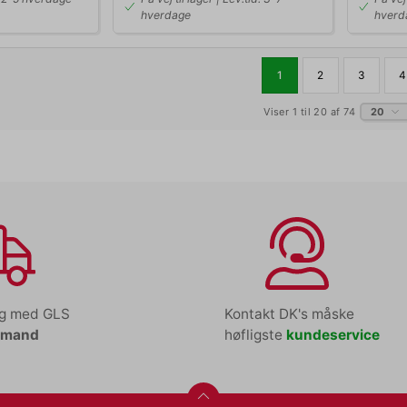
hverdage
hverd
1
2
3
4
Viser 1 til 20 af 74
20
ng med GLS
Kontakt DK's måske
tmand
høfligste
kundeservice